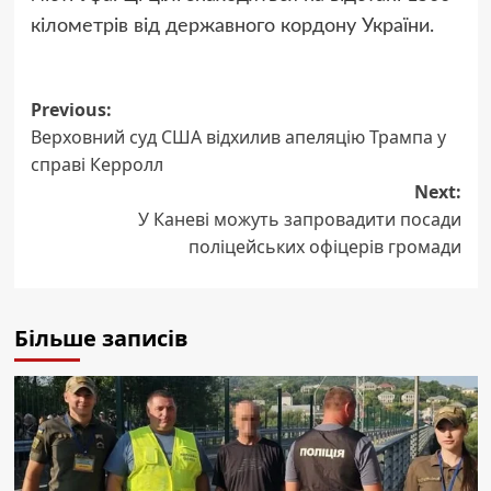
кілометрів від державного кордону України.
Post
Previous:
Верховний суд США відхилив апеляцію Трампа у
navigation
справі Керролл
Next:
У Каневі можуть запровадити посади
поліцейських офіцерів громади
Більше записів