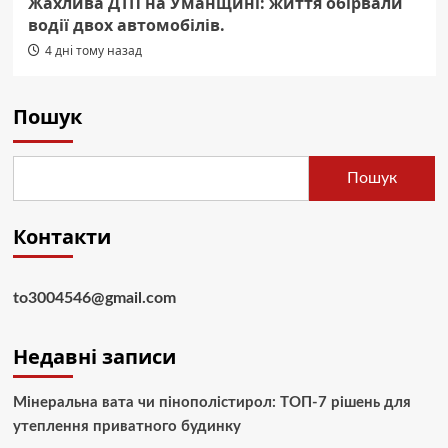
Жахлива ДТП на Уманщині: життя обірвали
водії двох автомобілів.
4 дні тому назад
Пошук
Пошук
Контакти
to3004546@gmail.com
Недавні записи
Мінеральна вата чи пінополістирол: ТОП-7 рішень для
утеплення приватного будинку