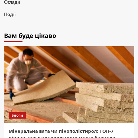
Огляди
Події
Вам буде цікаво
Блоги
Мінеральна вата чи пінополістирол: ТОП-7
рішень для утеплення приватного будинку