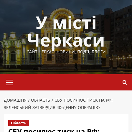
Перейти
до
У місті
вмісту
Черкаси
САЙТ ЧЕРКАС: НОВИНИ, ПОДІЇ, БЛОГИ
Основне
меню
ДОМАШНЯ
ОБЛАСТЬ
СБУ ПОСИЛЮЄ ТИСК НА РФ:
ЗЕЛЕНСЬКИЙ ЗАТВЕРДИВ 40-ДЕННУ ОПЕРАЦІЮ
Область
СБУ посилює тиск на РФ: