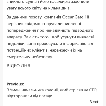
зниклого судна і його пасажирів захопили
увагу всього світу на кілька днів.
За даними позову, компанія OceanGate і її
керівник свідомо ігнорували численні
попередження про ненадійність підводного
апарату. Замість того, щоб усунути виявлені
недоліки, вони приховували інформацію від
потенційних клієнтів, наражаючи їх на
смертельну небезпеку.
ВІДЕО ДНЯ
Post
Previous:
В Умані начальника колонії, який стріляв на СТО,
navigation
відсторонили від посади
Next: