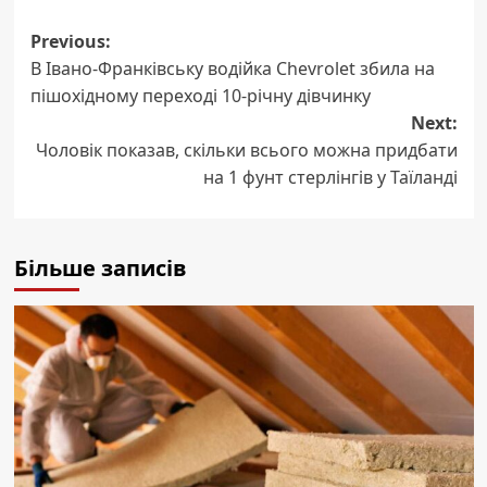
Post
Previous:
В Івано-Франківську водійка Chevrolet збила на
navigation
пішохідному переході 10-річну дівчинку
Next:
Чоловік показав, скільки всього можна придбати
на 1 фунт стерлінгів у Таїланді
Більше записів