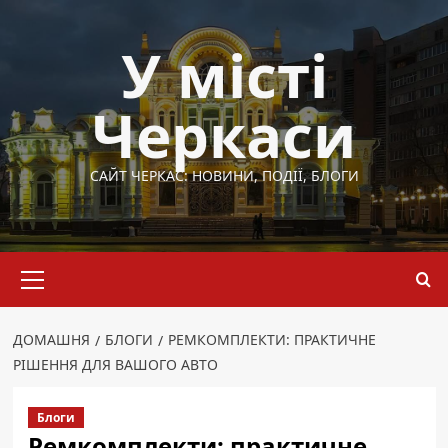
Перейти
до
У місті
вмісту
Черкаси
САЙТ ЧЕРКАС: НОВИНИ, ПОДІЇ, БЛОГИ
Основне
меню
ДОМАШНЯ
БЛОГИ
РЕМКОМПЛЕКТИ: ПРАКТИЧНЕ
РІШЕННЯ ДЛЯ ВАШОГО АВТО
Блоги
Ремкомплекти: практичне