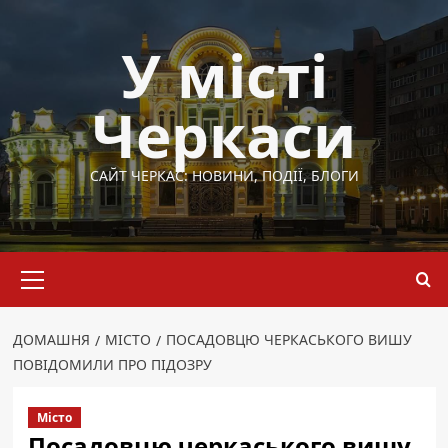
Перейти
до
У місті
вмісту
Черкаси
САЙТ ЧЕРКАС: НОВИНИ, ПОДІЇ, БЛОГИ
Основне
меню
ДОМАШНЯ
МІСТО
ПОСАДОВЦЮ ЧЕРКАСЬКОГО ВИШУ
ПОВІДОМИЛИ ПРО ПІДОЗРУ
Місто
Посадовцю черкаського вишу