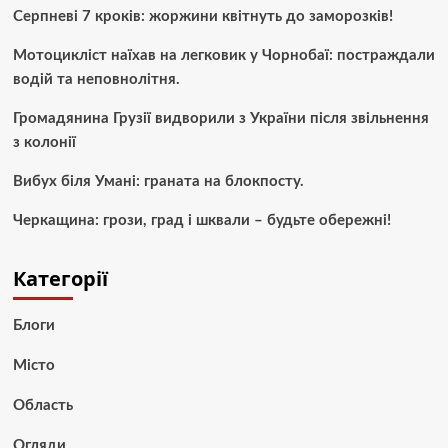
Серпневі 7 кроків: жоржини квітнуть до заморозків!
Мотоцикліст наїхав на легковик у Чорнобаї: постраждали
водій та неповнолітня.
Громадянина Грузії видворили з України після звільнення
з колонії
Вибух біля Умані: граната на блокпосту.
Черкащина: грози, град і шквали – будьте обережні!
Категорії
Блоги
Місто
Область
Огляди