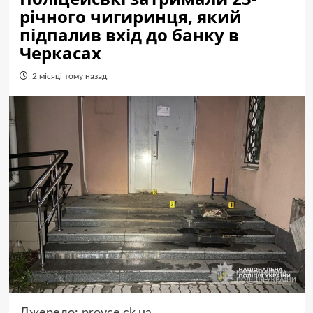
річного чигиринця, який
підпалив вхід до банку в
Черкасах
2 місяці тому назад
Джерело:
provce.ck.ua