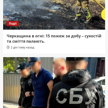
Події
Черкащина в огні: 15 пожеж за добу – сухостій
та сміття палають.
2 дні тому назад