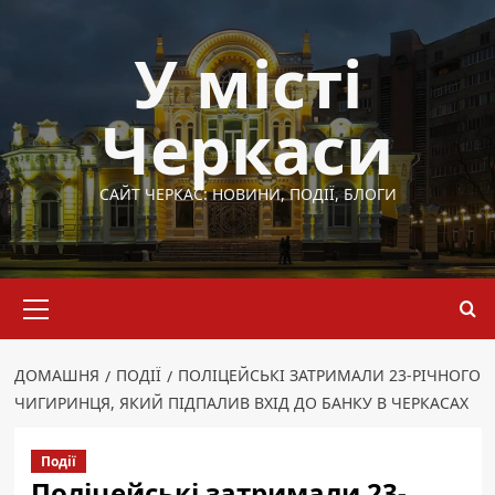
Перейти
до
У місті
вмісту
Черкаси
САЙТ ЧЕРКАС: НОВИНИ, ПОДІЇ, БЛОГИ
Основне
меню
ДОМАШНЯ
ПОДІЇ
ПОЛІЦЕЙСЬКІ ЗАТРИМАЛИ 23-РІЧНОГО
ЧИГИРИНЦЯ, ЯКИЙ ПІДПАЛИВ ВХІД ДО БАНКУ В ЧЕРКАСАХ
Події
Поліцейські затримали 23-