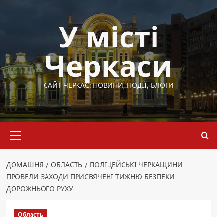
Перейти
до
У місті
вмісту
Черкаси
САЙТ ЧЕРКАС: НОВИНИ, ПОДІЇ, БЛОГИ
Основне
меню
ДОМАШНЯ
ОБЛАСТЬ
ПОЛІЦЕЙСЬКІ ЧЕРКАЩИНИ
ПРОВЕЛИ ЗАХОДИ ПРИСВЯЧЕНІ ТИЖНЮ БЕЗПЕКИ
ДОРОЖНЬОГО РУХУ
Область