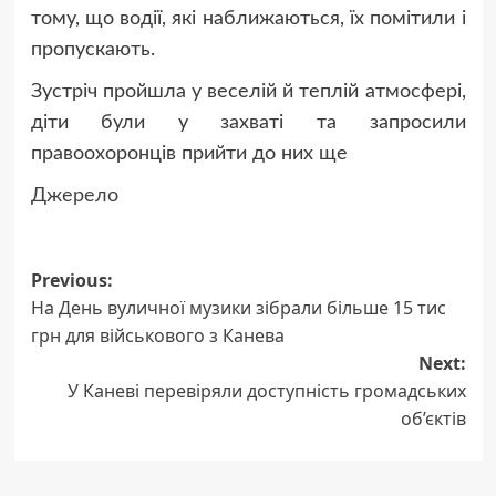
тому, що водії, які наближаються, їх помітили і
пропускають.
Зустріч пройшла у веселій й теплій атмосфері,
діти були у захваті та запросили
правоохоронців прийти до них ще
Джерело
Post
Previous:
На День вуличної музики зібрали більше 15 тис
navigation
грн для військового з Канева
Next:
У Каневі перевіряли доступність громадських
об’єктів