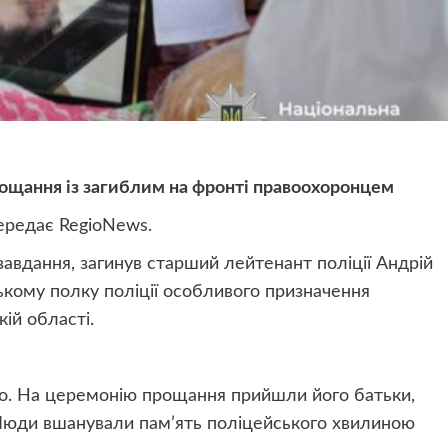
рощання із загиблим на фронті правоохоронцем
ередає RegioNews.
завдання, загинув старший лейтенант поліції Андрій
кому полку поліції особливого призначення
ій області.
го. На церемонію прощання прийшли його батьки,
Люди вшанували пам’ять поліцейського хвилиною