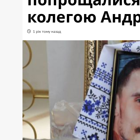
колегою Анд
1 рік тому назад