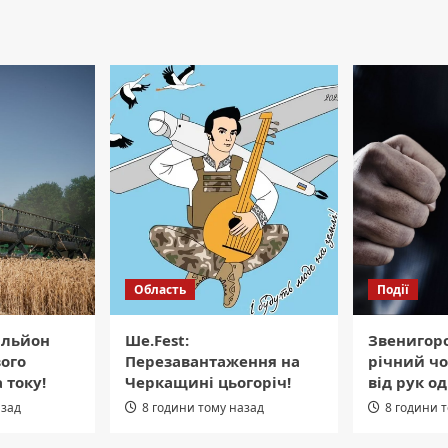
Область
Події
ільйон
Ше.Fest:
Звенигор
вого
Перезавантаження на
річний чо
 току!
Черкащині цьогоріч!
від рук о
азад
8 години тому назад
8 години 