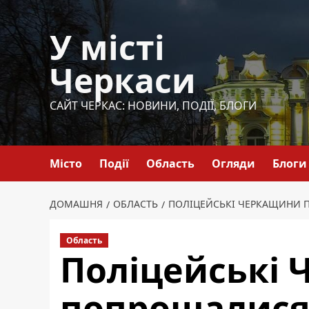
Перейти
до
У місті
вмісту
Черкаси
САЙТ ЧЕРКАС: НОВИНИ, ПОДІЇ, БЛОГИ
Місто
Події
Область
Огляди
Блоги
ДОМАШНЯ
ОБЛАСТЬ
ПОЛІЦЕЙСЬКІ ЧЕРКАЩИНИ 
Область
Поліцейські
попрощалися 