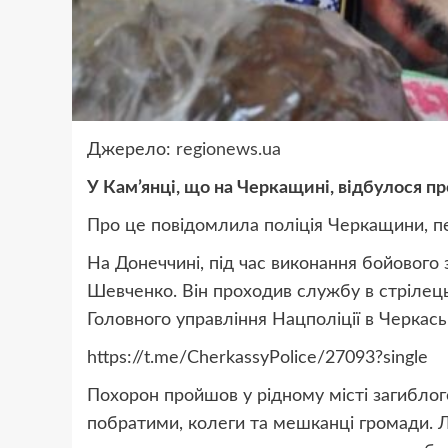
Джерело:
regionews.ua
У Кам’янці, що на Черкащині, відбулося п
Про це повідомлила поліція Черкащини, п
На Донеччині, під час виконання бойового 
Шевченко. Він проходив службу в стрілець
Головного управління Нацполіції в Черкаськ
https://t.me/CherkassyPolice/27093?single
Похорон пройшов у рідному місті загибло
побратими, колеги та мешканці громади. 