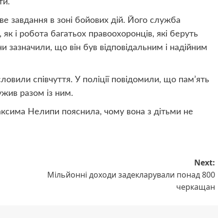
ти.
е завдання в зоні бойових дій. Його служба
як і робота багатьох правоохоронців, які беруть
ни зазначили, що він був відповідальним і надійним
словили співчуття. У поліції повідомили, що пам’ять
ужив разом із ним.
сима Нелипи пояснила, чому вона з дітьми не
Next:
Мільйонні доходи задекларували понад 800
черкащан