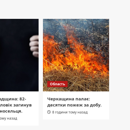
Область
одщина: 82-
Черкащина палає:
ловік загинув
десятки пожеж за добу.
дносельця.
8 години тому назад
тому назад