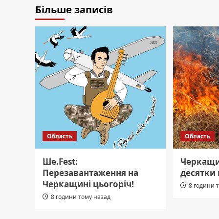
Більше записів
Область
Область
Ше.Fest:
Черкащи
Перезавантаження на
десятки 
Черкащині цьогоріч!
8 години 
8 години тому назад