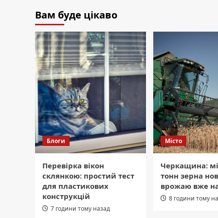
Вам буде цікаво
Блоги
Місто
Перевірка вікон
Черкащина: м
склянкою: простий тест
тонн зерна но
для пластикових
врожаю вже на
конструкцій
8 години тому н
7 години тому назад