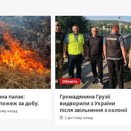
Область
на палає:
Громадянина Грузії
пожеж за добу.
видворили з України
після звільнення з колонії
тому назад
2 дні тому назад