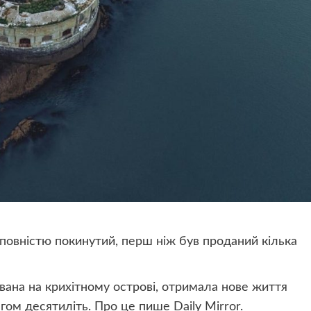
і повністю покинутий, перш ніж був проданий кілька
ована на крихітному острові, отримала нове життя
гом десятиліть. Про це пише Daily Mirror.