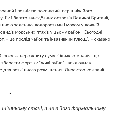
броєний і повністю покинутий, перш ніж його
. Як і багато занедбаних островів Великої Британії,
пишною зеленню, водоростями і мохом у кожній
х видів морських птахів у цьому районі. Сьогодні
т, – це послід чайок та інвазивний плющ”, – сказано
0 року за нерозкриту суму. Однак компанія, що
 зберегти форт як “живі руїни” і виключила
е для розкішного розміщення. Директор компанії
нинішньому стані, а не в його формальному