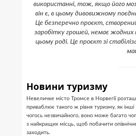
використанні, тож, якщо його мож
він є, в цьому дивовижному поєдн
Це безперечно проєкт, створений 
заробітку грошей, немає жодних п
цьому роді. Це проєкт зі стабілі
ма
Новини туризму
Невеличке місто Тромсе в Норвегії розташ
приваблює такого ж рівня туризму, як інші
чогось незвичайного, воно може багато чо
з найкращих місць, щоб побачити опівнічне
заходить.