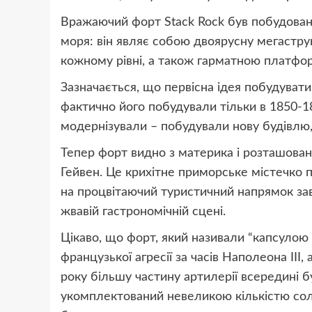
Вражаючий форт Stack Rock був побудовани
моря: він являє собою двоярусну мегаструк
кожному рівні, а також гарматною платфо
Зазначається, що первісна ідея побудувати
фактично його побудували тільки в 1850-18
модернізували – побудували нову будівлю,
Тепер форт видно з материка і розташован
Гейвен. Це крихітне приморське містечко
на процвітаючий туристичний напрямок зав
жвавій гастрономічній сцені.
Цікаво, що форт, який називали “капсулою 
французької агресії за часів Наполеона III
року більшу частину артилерії всередині бу
укомплектований невеликою кількістю солд