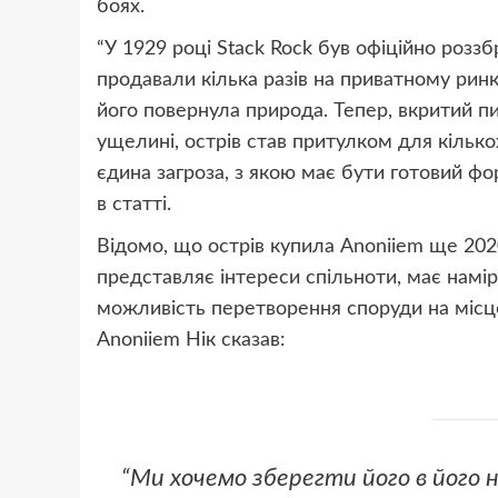
боях.
“У 1929 році Stack Rock був офіційно розз
продавали кілька разів на приватному ринку
його повернула природа. Тепер, вкритий 
ущелині, острів став притулком для кілько
єдина загроза, з якою має бути готовий фор
в статті.
Відомо, що острів купила Anoniiem ще 202
представляє інтереси спільноти, має намір
можливість перетворення споруди на місц
Anoniiem Нік сказав:
“Ми хочемо зберегти його в його 