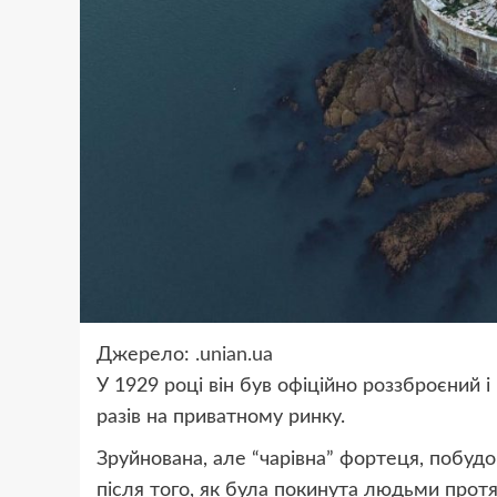
Джерело:
.unian.ua
У 1929 році він був офіційно роззброєний 
разів на приватному ринку.
Зруйнована, але “чарівна” фортеця, побуд
після того, як була покинута людьми протя