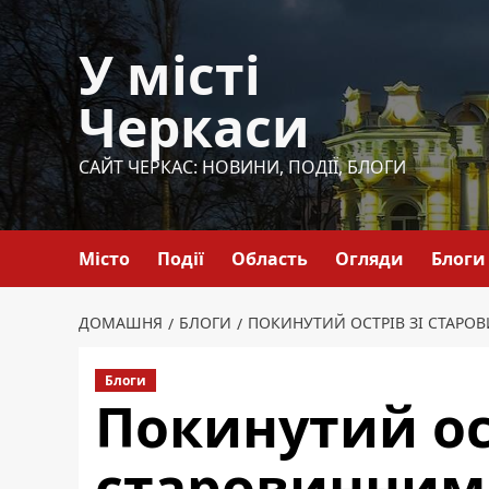
Перейти
до
У місті
вмісту
Черкаси
САЙТ ЧЕРКАС: НОВИНИ, ПОДІЇ, БЛОГИ
Місто
Події
Область
Огляди
Блоги
ДОМАШНЯ
БЛОГИ
ПОКИНУТИЙ ОСТРІВ ЗІ СТАРО
Блоги
Покинутий ос
старовинним