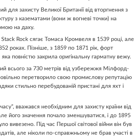
й для захисту Великої Британії від вторгнення з
туру з казематами (вони ж вогневі точки) на
рмою на даху.
 Stack Rock сягає Томаса Кромвеля в 1539 році, але
52 роках. Пізніше, з 1859 по 1871 рік, форт
 яка повністю закрила оригінальну гарматну вежу.
ий всього за 730 метрів від узбережжя Мілфорд-
 повільно перетворило свою промислову репутацію
дяки стильно перебудованій пристані для яхт і
часу”, вважався необхідним для захисту країни від
, але його значення почало зменшуватися, і до 1895
ло вивезено. Під час Першої світової війни він був
атів, але ніколи по-справжньому не брав участі в