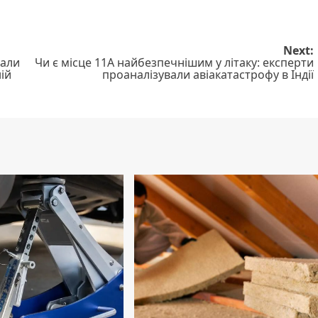
Next:
рали
Чи є місце 11А найбезпечнішим у літаку: експерти
ій
проаналізували авіакатастрофу в Індії