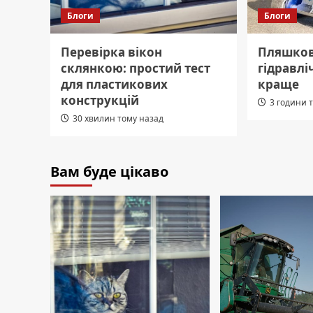
Блоги
Блоги
Перевірка вікон
Пляшков
склянкою: простий тест
гідравл
для пластикових
краще
конструкцій
3 години 
30 хвилин тому назад
Вам буде цікаво