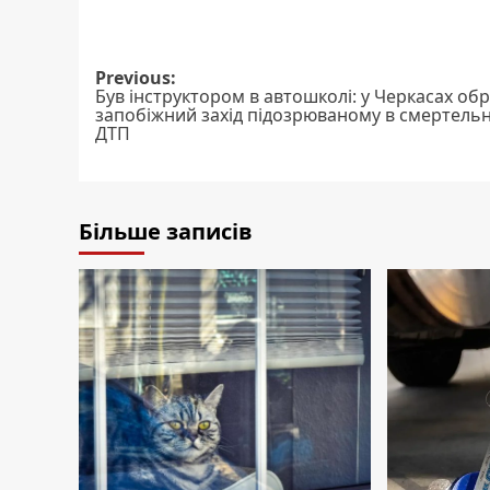
Post
Previous:
Був інструктором в автошколі: у Черкасах об
navigation
запобіжний захід підозрюваному в смертельн
ДТП
Більше записів