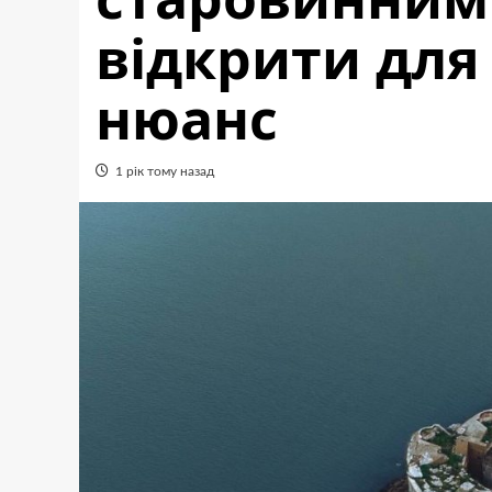
відкрити для 
нюанс
1 рік тому назад