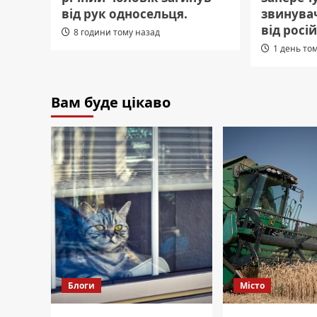
від рук односельця.
звинувач
від росій
8 години тому назад
1 день то
Вам буде цікаво
Блоги
Місто