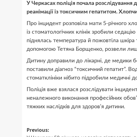
У Черкасах поліція почала розслідування д
реанімації із токсичним гепатитом. Хлопч
Про інцидент розповіла мати 5-річного хло
із стоматологічних клінік зробили седацію 
піднялась температура й пожовтіла шкіра т
допомогою Тетяна Борщенко, розвели лиш
Дитину доправили до лікарні, де медики бо
поставили діагноз “токсичний гепатит”. Во
стоматклініки нібито підробили медичні до
Поліція вже взялася розслідувати інциден
неналежного виконання професійних обов’
тяжких наслідків для здоров’я дитини.
Post
Previous: