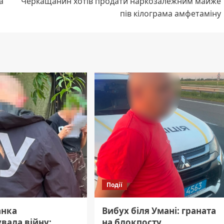
а
Черкащанин хотів продати наркозалежним майже
пів кілограма амфетаміну
Події
анка
Вибух біля Умані: граната
вала війну:
на блокпосту.