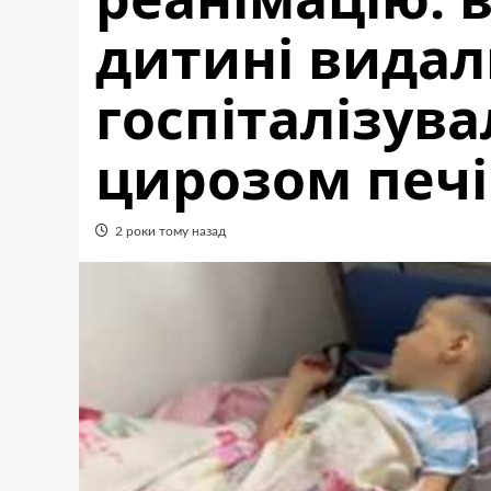
дитині видал
госпіталізува
цирозом печ
2 роки тому назад