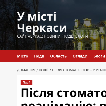
Перейти
до
У місті
вмісту
Черкаси
САЙТ ЧЕРКАС: НОВИНИ, ПОДІЇ, БЛОГИ
Місто
Події
Область
Огляди
Блоги
ДОМАШНЯ
ПОДІЇ
ПІСЛЯ СТОМАТОЛОГІВ – У РЕАН
Події
Після стомато
реанімацію: 