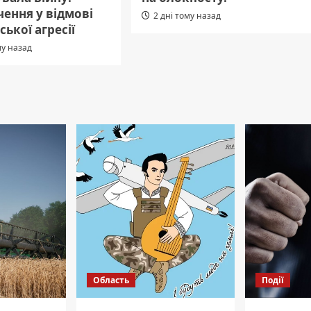
ення у відмові
2 дні тому назад
ської агресії
му назад
Область
Події