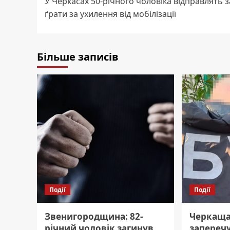
У Черкасах 50-річного чоловіка відправлять з
navigation
ґрати за ухилення від мобілізації
Більше записів
Події
Події
Звенигородщина: 82-
Черкащ
річний чоловік загинув
заперечу