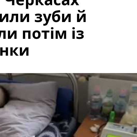
или зуби й
ли потім із
інки