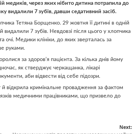
ій медиків, через яких нібито дитина потрапила до
ику видалили 7 зубів, давши седативний засіб.
пчика Тетяна Борщенко. 29 жовтня її дитині в одній
й видалили 7 зубів. Невдовзі після цього у хлопчика
а очі. Медики клініки, до яких зверталась за
е руками.
ролися за здоров’я пацієнта. За кілька днів йому
дночас, як стверджує черкащанка, лікарі
кументи, аби відвести від себе підозри.
т й відкрила кримінальне провадження за фактом
язків медичними працівниками, що призвело до
Next: