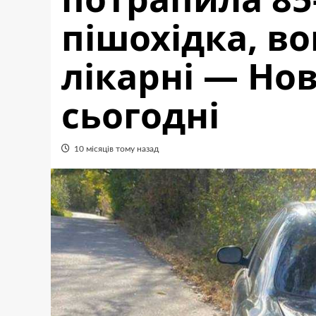
пішохідка, в
лікарні — Но
сьогодні
10 місяців тому назад