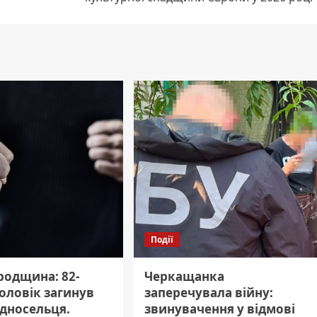
Події
родщина: 82-
Черкащанка
оловік загинув
заперечувала війну:
односельця.
звинувачення у відмові