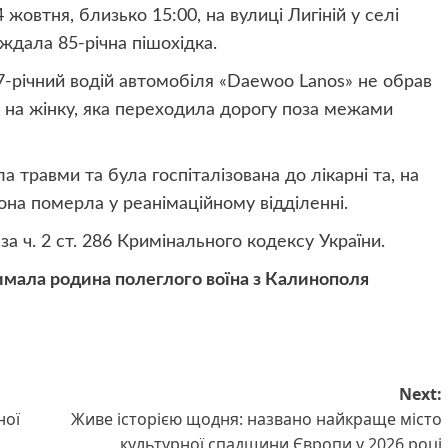
овтня, близько 15:00, на вулиці Лигіній у селі
ждала 85-річна пішохідка.
-річний водій автомобіля «Daewoo Lanos» не обрав
д на жінку, яка переходила дорогу поза межами
 травми та була госпіталізована до лікарні та, на
она померла у реанімаційному відділенні.
а ч. 2 ст. 286 Кримінального кодексу України.
имала родина полеглого воїна з Калинополя
Next:
ної
Живе історією щодня: названо найкраще місто
культурної спадщини Європи у 2026 році