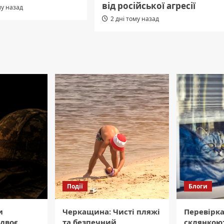
від російської агресії
му назад
2 дні тому назад
Події
Блоги
и
Черкащина: Чисті пляжі
Перевірка
двоє
та безпечний
склянкою: