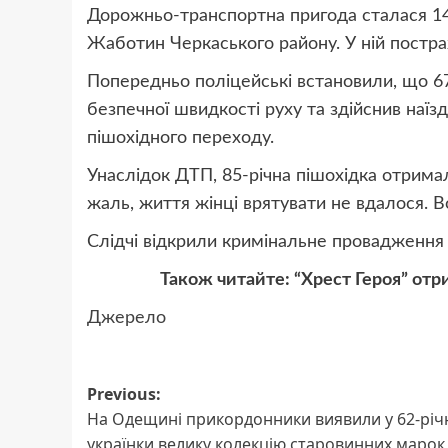
Дорожньо-транспортна пригода сталася 14 ж
Жаботин Черкаського району. У ній постра
Попередньо поліцейські встановили, що 67
безпечної швидкості руху та здійснив наїз
пішохідного переходу.
Унаслідок ДТП, 85-річна пішохідка отримала
жаль, життя жінці врятувати не вдалося. В
Слідчі відкрили кримінальне провадження з
Також читайте: “Хрест Героя” отр
Джерело
Post
Previous:
На Одещині прикордонники виявили у 62-річ
navigation
українки велику колекцію старовинних марок