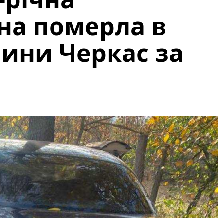
она померла в
вини Черкас за