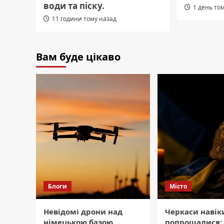
води та піску.
1 день то
11 години тому назад
Вам буде цікаво
Блоги
Місто
Невідомі дрони над
Черкаси навік
німецькою базою
попрощалися: 