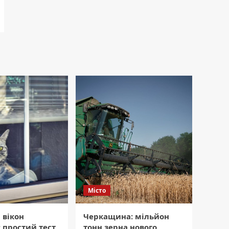
Місто
 вікон
Черкащина: мільйон
 простий тест
тонн зерна нового