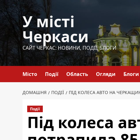
Перейти
до
У місті
вмісту
Черкаси
САЙТ ЧЕРКАС: НОВИНИ, ПОДІЇ, БЛОГИ
Місто
Події
Область
Огляди
Блоги
ДОМАШНЯ
ПОДІЇ
ПІД КОЛЕСА АВТО НА ЧЕРКАЩИН
Події
Під колеса а
потрапила 85