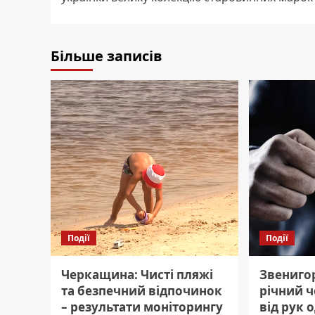
Більше записів
Події
Події
Черкащина: Чисті пляжі
Звениго
та безпечний відпочинок
річний ч
– результати моніторингу
від рук 