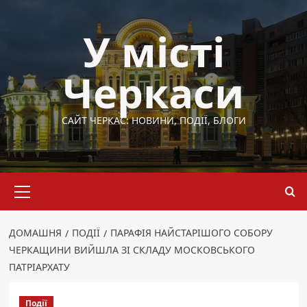
Перейти
до
У місті
вмісту
Черкаси
САЙТ ЧЕРКАС: НОВИНИ, ПОДІЇ, БЛОГИ
Основне
меню
ДОМАШНЯ
ПОДІЇ
ПАРАФІЯ НАЙСТАРІШОГО СОБОРУ
ЧЕРКАЩИНИ ВИЙШЛА ЗІ СКЛАДУ МОСКОВСЬКОГО
ПАТРІАРХАТУ
Події