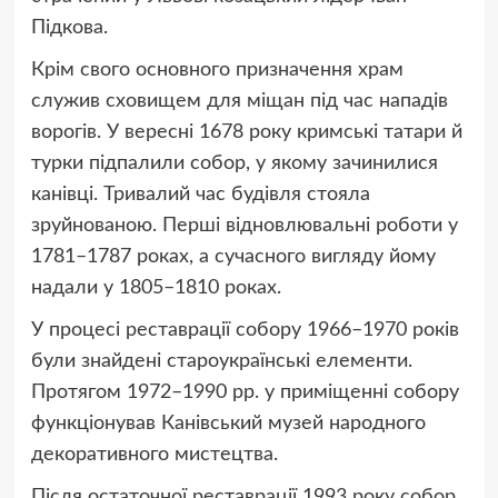
Підкова.
Крім свого основного призначення храм
служив сховищем для міщан під час нападів
ворогів. У вересні 1678 року кримські татари й
турки підпалили собор, у якому зачинилися
канівці. Тривалий час будівля стояла
зруйнованою. Перші відновлювальні роботи у
1781–1787 роках, а сучасного вигляду йому
надали у 1805–1810 роках.
У процесі реставрації собору 1966–1970 років
були знайдені староукраїнські елементи.
Протягом 1972–1990 рр. у приміщенні собору
функціонував Канівський музей народного
декоративного мистецтва.
Після остаточної реставрації 1993 року собор