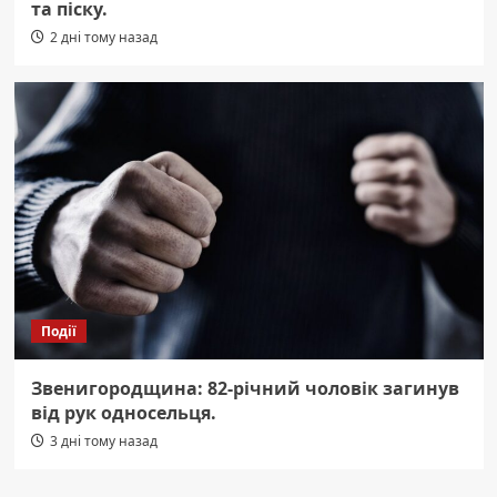
та піску.
2 дні тому назад
Події
Звенигородщина: 82-річний чоловік загинув
від рук односельця.
3 дні тому назад