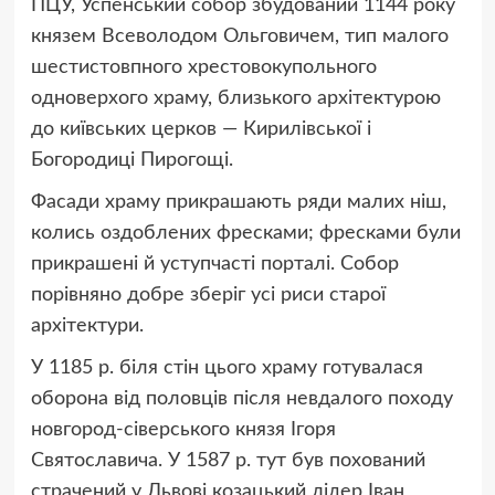
ПЦУ, Успенський собор збудований 1144 року
князем Всеволодом Ольговичем, тип малого
шестистовпного хрестовокупольного
одноверхого храму, близького архітектурою
до київських церков — Кирилівської і
Богородиці Пирогощі.
Фасади храму прикрашають ряди малих ніш,
колись оздоблених фресками; фресками були
прикрашені й уступчасті порталі. Собор
порівняно добре зберіг усі риси старої
архітектури.
У 1185 р. біля стін цього храму готувалася
оборона від половців після невдалого походу
новгород-сіверського князя Ігоря
Святославича. У 1587 р. тут був похований
страчений у Львові козацький лідер Іван