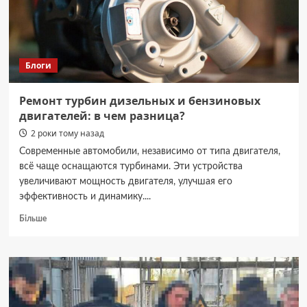
грн
та
погрожував
вбивством
дитини
Блоги
Ремонт турбин дизельных и бензиновых
двигателей: в чем разница?
2 роки тому назад
Современные автомобили, независимо от типа двигателя,
всё чаще оснащаются турбинами. Эти устройства
увеличивают мощность двигателя, улучшая его
эффективность и динамику....
Докладніше
Більше
про
Ремонт
турбин
дизельных
и
бензиновых