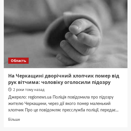
гелікоптер
ЗСУ:
СБУ
затримала
групу
паліїв
у
трьох
областях
Область
На Черкащині дворічний хлопчик помер від
рук вітчима: чоловіку оголосили підозру
2 роки тому назад
Джерело: regionews.ua Поліція повідомила про підозру
жителю Черкащини, через дії якого помер маленький
хлопчик Про це повідомляє пресслужба поліції, передає...
Докладніше
Більше
про
На