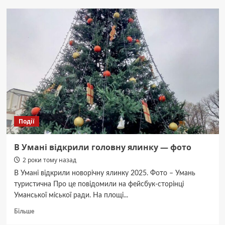
Черкащині
дворічний
хлопчик
помер
від
рук
вітчима:
чоловіку
оголосили
підозру
Події
В Умані відкрили головну ялинку — фото
2 роки тому назад
В Умані відкрили новорічну ялинку 2025. Фото – Умань
туристична Про це повідомили на фейсбук-сторінці
Уманської міської ради. На площі...
Докладніше
Більше
про