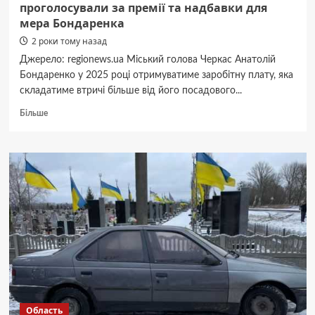
проголосували за премії та надбавки для
мера Бондаренка
2 роки тому назад
Джерело: regionews.ua Міський голова Черкас Анатолій
Бондаренко у 2025 році отримуватиме заробітну плату, яка
складатиме втричі більше від його посадового...
Докладніше
Більше
про
Депутати
Черкаської
міської
ради
проголосували
за
премії
та
надбавки
для
мера
Бондаренка
Область