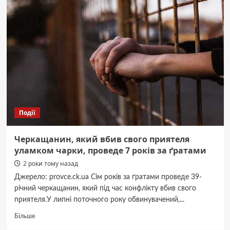
п’яний
водій
потрапив
в
аварію
і
попався
на
“прихованому”
злочині
Події
Черкащанин, який вбив свого приятеля
уламком чарки, проведе 7 років за ґратами
2 роки тому назад
Джерело: provce.ck.ua Сім років за ґратами проведе 39-
річний черкащанин, який під час конфлікту вбив свого
приятеля.У липні поточного року обвинувачений,...
Докладніше
Більше
про