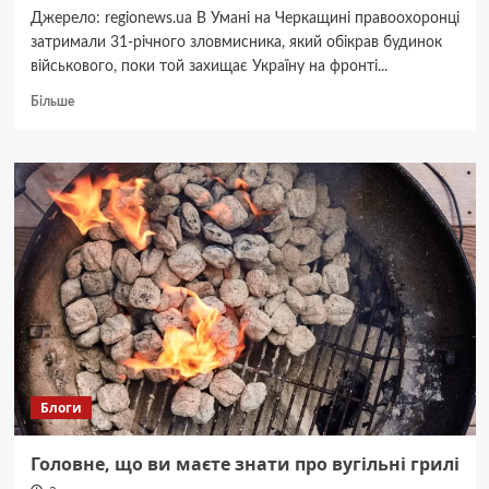
Джерело: regionews.ua В Умані на Черкащині правоохоронці
затримали 31-річного зловмисника, який обікрав будинок
військового, поки той захищає Україну на фронті...
Докладніше
Більше
про
Затримали
на
вулиці
з
пральною
машиною:
в
Умані
чоловік
обікрав
дім
військового
Блоги
Головне, що ви маєте знати про вугільні грилі