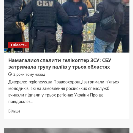
двигателей:
в
чем
разница?
Область
Намагалися спалити гелікоптер ЗСУ: СБУ
затримала групу паліїв у трьох областях
2 роки тому назад
Джерело: regionews.ua Правоохоронці затримали пʼятьох
молодиків, які на замовлення російських спецслужб
вчиняли підпали у трьох регіонах України Про це
повідомляє...
Докладніше
Більше
про
Намагалися
спалити