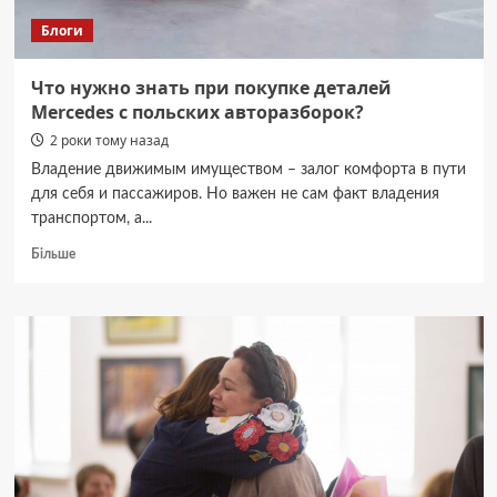
Блоги
Что нужно знать при покупке деталей
Mercedes с польских авторазборок?
2 роки тому назад
Владение движимым имуществом – залог комфорта в пути
для себя и пассажиров. Но важен не сам факт владения
транспортом, а...
Докладніше
Більше
про
Что
нужно
знать
при
покупке
деталей
Mercedes
с
польских
авторазборок?