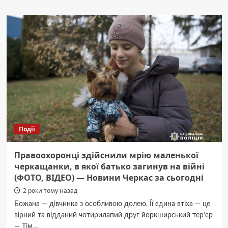
В
Умані
відкрили
головну
ялинку
—
фото
Події
Правоохоронці здійснили мрію маленької
черкащанки, в якої батько загинув на війні
(ФОТО, ВІДЕО) — Новини Черкас за сьогодні
2 роки тому назад
Божана — дівчинка з особливою долею. Її єдина втіха — це
вірний та відданий чотирилапий друг йоркширський тер’єр
— Тім,...