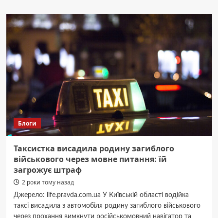
Черкащанин,
який
вбив
свого
приятеля
уламком
чарки,
проведе
7
років
за
ґратами
Блоги
Таксистка висадила родину загиблого
військового через мовне питання: їй
загрожує штраф
2 роки тому назад
Джерело: life.pravda.com.ua У Київській області водійка
таксі висадила з автомобіля родину загиблого військового
через прохання вимкнути російськомовний навігатор та