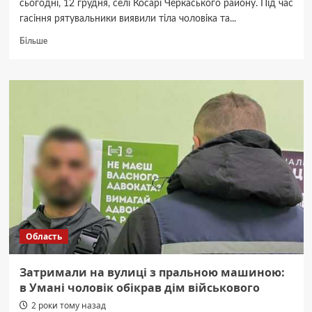
сьогодні, 12 грудня, селі Косарі Черкаського району. Під час
гасіння рятувальники виявили тіла чоловіка та...
Докладніше
Більше
про
На
Черкащині
під
час
пожежі
загинуло
подружжя
Область
Затримали на вулиці з пральною машиною:
в Умані чоловік обікрав дім військового
2 роки тому назад