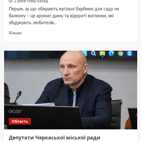
2 роки тому назад
Перше, за що обирають вугільні барбекю для саду чи
балкону – це аромат диму та відкриті вуглинки, які
збуджують любителів...
Докладніше
Більше
про
Головне,
що
ви
маєте
знати
про
вугільні
грилі
Область
Депутати Черкаської міської ради