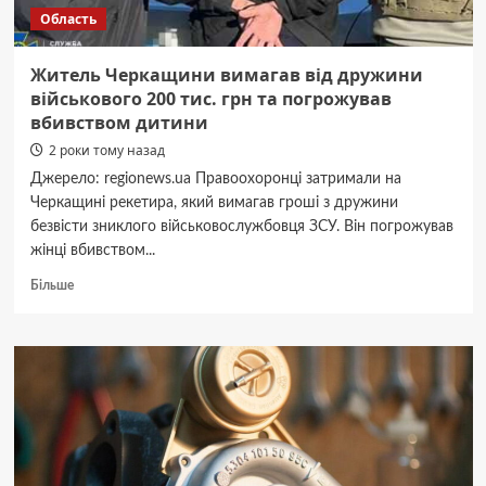
Область
Житель Черкащини вимагав від дружини
військового 200 тис. грн та погрожував
вбивством дитини
2 роки тому назад
Джерело: regionews.ua Правоохоронці затримали на
Черкащині рекетира, який вимагав гроші з дружини
безвісти зниклого військовослужбовця ЗСУ. Він погрожував
жінці вбивством...
Докладніше
Більше
про
Житель
Черкащини
вимагав
від
дружини
військового
200
тис.