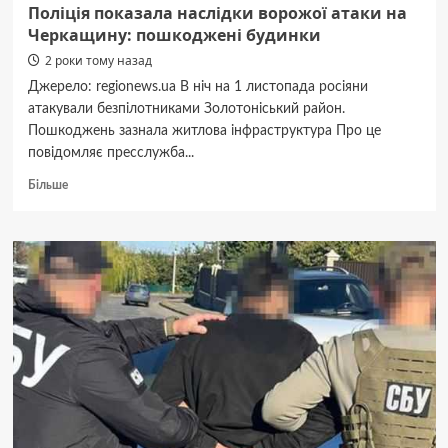
Поліція показала наслідки ворожої атаки на
Черкащину: пошкоджені будинки
2 роки тому назад
Джерело: regionews.ua В ніч на 1 листопада росіяни
атакували безпілотниками Золотоніський район.
Пошкоджень зазнала житлова інфраструктура Про це
повідомляє пресслужба...
Докладніше
Більше
про
Поліція
показала
наслідки
ворожої
атаки
на
Черкащину:
пошкоджені
будинки