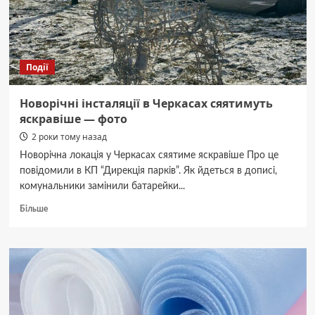
Події
Новорічні інсталяції в Черкасах сяятимуть
яскравіше — фото
2 роки тому назад
Новорічна локація у Черкасах сяятиме яскравіше Про це
повідомили в КП “Дирекція парків”. Як йдеться в дописі,
комунальники замінили батарейки...
Докладніше
Більше
про
Новорічні
інсталяції
в
Черкасах
сяятимуть
яскравіше
—