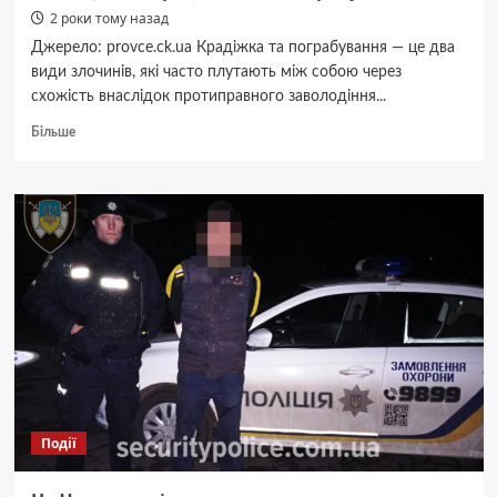
2 роки тому назад
Джерело: provce.ck.ua Крадіжка та пограбування — це два
види злочинів, які часто плутають між собою через
схожість внаслідок протиправного заволодіння...
Докладніше
Більше
про
Різниця
між
крадіжкою
та
пограбуванням
Події