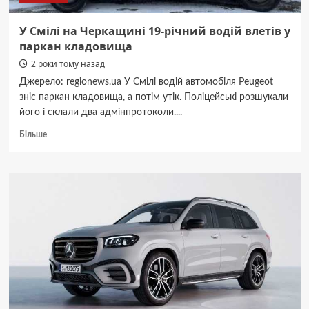
У Смілі на Черкащині 19-річний водій влетів у
паркан кладовища
2 роки тому назад
Джерело: regionews.ua У Смілі водій автомобіля Peugeot
зніс паркан кладовища, а потім утік. Поліцейські розшукали
його і склали два адмінпротоколи....
Докладніше
Більше
про
У
Смілі
на
Черкащині
19-
річний
водій
влетів
у
паркан
кладовища