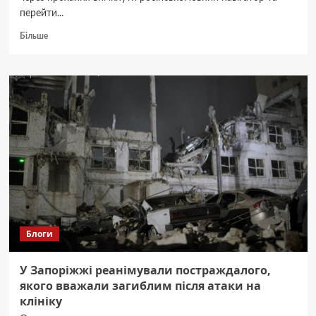
перейти...
Докладніше
Більше
про
Таксистка
висадила
родину
загиблого
військового
через
мовне
питання:
їй
загрожує
штраф
Блоги
У Запоріжжі реанімували постраждалого,
якого вважали загиблим після атаки на
клініку