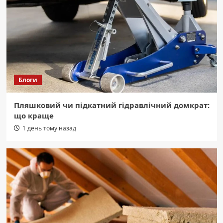
добу.
2
Область
Громадянина Грузії видворили з
України після звільнення з колонії
3
Блоги
Область
Пляшковий чи підкатний гідравлічний домкрат:
Черкащина: грози, град і шквали –
що краще
будьте обережні!
4
1 день тому назад
Область
Жахлива ДТП на Уманщині: життя
обірвали водії двох автомобілів.
5