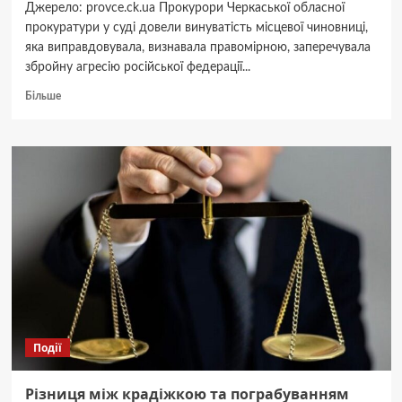
Джерело: provce.ck.ua Прокурори Черкаської обласної
прокуратури у суді довели винуватість місцевої чиновниці,
яка виправдовувала, визнавала правомірною, заперечувала
збройну агресію російської федерації...
Докладніше
Більше
про
У
Черкасах
чиновниці,
яка
виправдовувала
та
заперечувала
агресію
рф,
присудили
іспитовий
термін
Події
Різниця між крадіжкою та пограбуванням