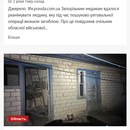
2 роки тому назад
Джерело: life.pravda.com.ua Запорізьким медикам вдалося
реанімувати людину, яку під час пошуково-рятувальної
операції визнали загиблою. Про це повідомив очільник
обласної військової...
Докладніше
Більше
про
У
Запоріжжі
реанімували
постраждалого,
якого
вважали
загиблим
після
атаки
на
клініку
Область