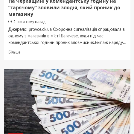
На Черкащині у комендантську годину на
“гарячому” зловили злодія, який проник до
магазину
2 роки тому назад
Джерело: provce.ck.ua Охоронна сигналізація спрацювала в
одному з магазинів в місті Багачеве, куди під час
комендантської години проник зловмисник.Екіпаж наряду...
Докладніше
Більше
про
На
Черкащині
у
комендантську
годину
на
“гарячому”
зловили
злодія,
який
проник
до
магазину