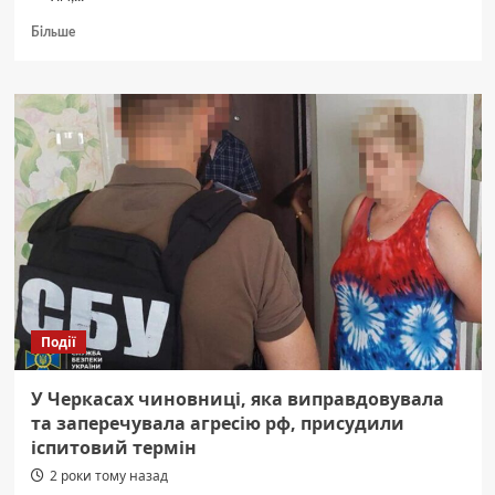
Докладніше
Більше
про
Правоохоронці
здійснили
мрію
маленької
черкащанки,
в
якої
батько
загинув
на
війні
(ФОТО,
ВІДЕО)
Події
—
Новини
Черкас
У Черкасах чиновниці, яка виправдовувала
за
та заперечувала агресію рф, присудили
сьогодні
іспитовий термін
2 роки тому назад