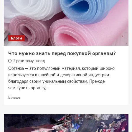
фото
Блоги
Что нужно знать перед покупкой органзы?
2 роки тому назад
Органза — это популярный материал, который широко
используется в швейной и декоративной индустрии
благодаря своим уникальным свойствам. Прежде
чем купить органзу,...
Докладніше
Більше
про
Что
нужно
знать
перед
покупкой