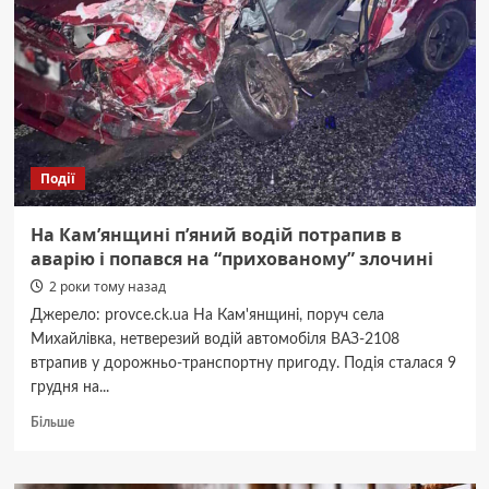
органзы?
Події
На Кам’янщині п’яний водій потрапив в
аварію і попався на “прихованому” злочині
2 роки тому назад
Джерело: provce.ck.ua На Кам'янщині, поруч села
Михайлівка, нетверезий водій автомобіля ВАЗ-2108
втрапив у дорожньо-транспортну пригоду. Подія сталася 9
грудня на...
Докладніше
Більше
про
На
Кам’янщині