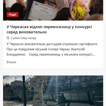
Події
У Черкасах відомі переможниці у конкурсі
серед виховательок
2 роки тому назад
У Черкасах виховательки дитсадків отримали сертифікати
Про це повідомив міський голова Черкас Анатолій
Бондаренко. Серед переможниць у міському конкурсі:...
Докладніше
Більше
про
У
Черкасах
відомі
переможниці
у
конкурсі
серед
виховательок