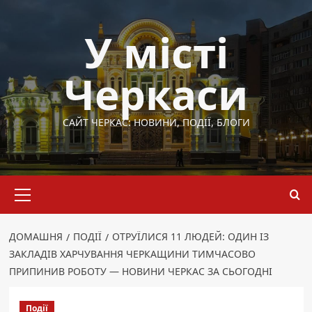
Перейти
до
У місті
вмісту
Черкаси
САЙТ ЧЕРКАС: НОВИНИ, ПОДІЇ, БЛОГИ
Основне
меню
ДОМАШНЯ
ПОДІЇ
ОТРУЇЛИСЯ 11 ЛЮДЕЙ: ОДИН ІЗ
ЗАКЛАДІВ ХАРЧУВАННЯ ЧЕРКАЩИНИ ТИМЧАСОВО
ПРИПИНИВ РОБОТУ — НОВИНИ ЧЕРКАС ЗА СЬОГОДНІ
Події