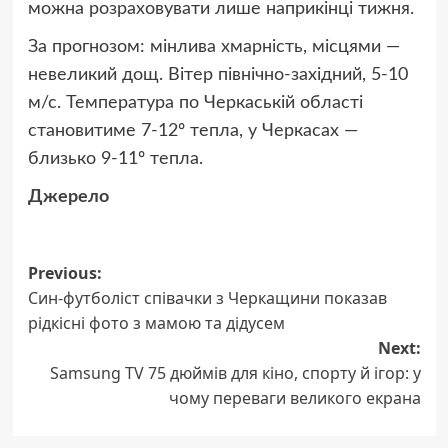
можна розраховувати лише наприкінці тижня.
За прогнозом: мінлива хмарність, місцями —
невеликий дощ. Вітер північно-західний, 5-10
м/с. Температура по Черкаській області
становитиме 7-12º тепла, у Черкасах —
близько 9-11º тепла.
Джерело
Post
Previous:
Син-футболіст співачки з Черкащини показав
navigation
рідкісні фото з мамою та дідусем
Next:
Samsung TV 75 дюймів для кіно, спорту й ігор: у
чому переваги великого екрана