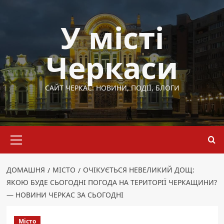
Перейти
до
У місті
вмісту
Черкаси
САЙТ ЧЕРКАС: НОВИНИ, ПОДІЇ, БЛОГИ
Основне
меню
ДОМАШНЯ
МІСТО
ОЧІКУЄТЬСЯ НЕВЕЛИКИЙ ДОЩ:
ЯКОЮ БУДЕ СЬОГОДНІ ПОГОДА НА ТЕРИТОРІЇ ЧЕРКАЩИНИ?
— НОВИНИ ЧЕРКАС ЗА СЬОГОДНІ
Місто