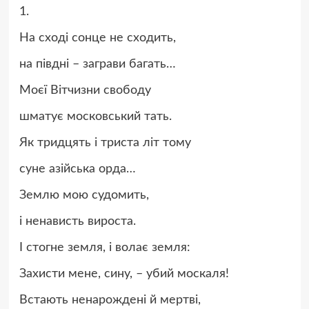
1.
На сході сонце не сходить,
на півдні – заграви багать…
Моєї Вітчизни свободу
шматує московський тать.
Як тридцять і триста літ тому
суне азійська орда…
Землю мою судомить,
і ненависть вироста.
І стогне земля, і волає земля:
Захисти мене, сину, – убий москаля!
Встають ненарождені й мертві,