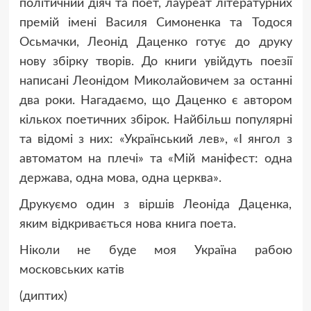
політичний діяч та поет, лауреат літературних
премій імені Василя Симоненка та Тодося
Осьмачки, Леонід Даценко готує до друку
нову збірку творів. До книги увійдуть поезії
написані Леонідом Миколайовичем за останні
два роки. Нагадаємо, що Даценко є автором
кількох поетичних збірок. Найбільш популярні
та відомі з них: «Український лев», «І янгол з
автоматом на плечі» та «Мій маніфест: одна
держава, одна мова, одна церква».
Друкуємо один з віршів Леоніда Даценка,
яким відкривається нова книга поета.
Ніколи не буде моя Україна рабою
московських катів
(диптих)