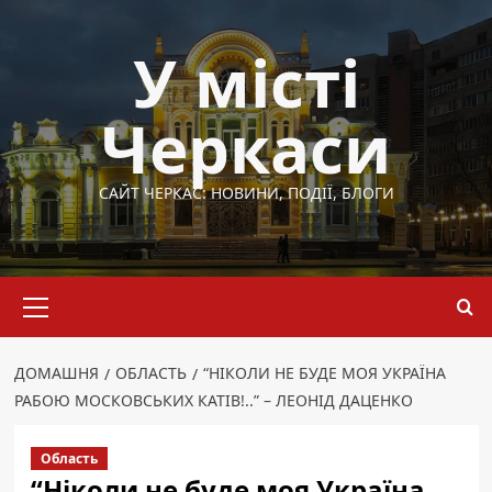
Перейти
до
У місті
вмісту
Черкаси
САЙТ ЧЕРКАС: НОВИНИ, ПОДІЇ, БЛОГИ
Основне
меню
ДОМАШНЯ
ОБЛАСТЬ
“НІКОЛИ НЕ БУДЕ МОЯ УКРАЇНА
РАБОЮ МОСКОВСЬКИХ КАТІВ!..” – ЛЕОНІД ДАЦЕНКО
Область
“Ніколи не буде моя Україна