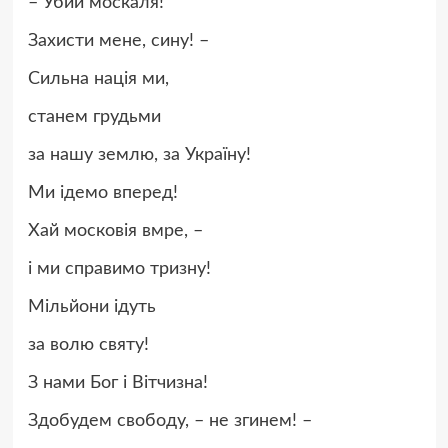
– Убий москаля!
Захисти мене, сину! –
Сильна нація ми,
станем грудьми
за нашу землю, за Україну!
Ми ідемо вперед!
Хай московія вмре, –
і ми справимо тризну!
Мільйони ідуть
за волю святу!
З нами Бог і Вітчизна!
Здобудем свободу, – не згинем! –