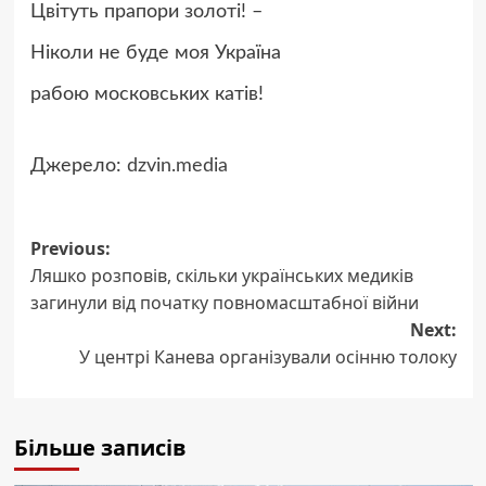
Цвітуть прапори золоті! –
Ніколи не буде моя Україна
рабою московських катів!
Джерело:
dzvin.media
Post
Previous:
Ляшко розповів, скільки українських медиків
navigation
загинули від початку повномасштабної війни
Next:
У центрі Канева організували осінню толоку
Більше записів