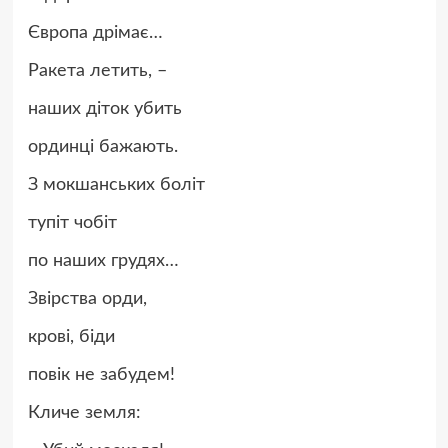
Європа дрімає…
Ракета летить, –
наших діток убить
ординці бажають.
З мокшанських боліт
тупіт чобіт
по наших грудях…
Звірства орди,
крові, біди
повік не забудем!
Кличе земля: