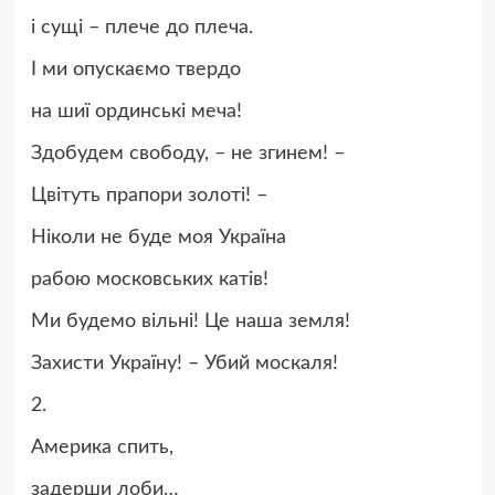
і сущі – плече до плеча.
І ми опускаємо твердо
на шиї ординські меча!
Здобудем свободу, – не згинем! –
Цвітуть прапори золоті! –
Ніколи не буде моя Україна
рабою московських катів!
Ми будемо вільні! Це наша земля!
Захисти Україну! – Убий москаля!
2.
Америка спить,
задерши лоби…