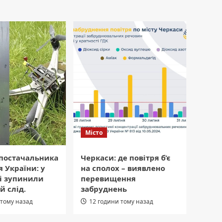
Місто
 постачальника
Черкаси: де повітря б’є
я України: у
на сполох – виявлено
і зупинили
перевищення
й слід.
забруднень
 тому назад
12 години тому назад