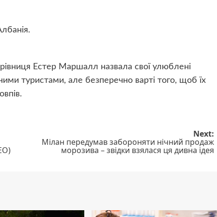
лбанія.
рівниця Естер Маршалл назвала свої улюблені
неними туристами, але безперечно варті того, щоб їх
овпів.
Next:
Мілан передумав забороняти нічний продаж
ЕО)
морозива – звідки взялася ця дивна ідея