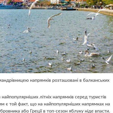
 мандрівницею напрямків розташовані в балканських
 найпопулярніших літніх напрямків серед туристів
ним є той факт, що на найпопулярніших напрямках на
бровника або Греції в топ-сезон яблуку ніде впасти.