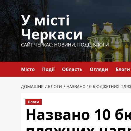
Перейти
до
У місті
вмісту
Черкаси
САЙТ ЧЕРКАС: НОВИНИ, ПОДІЇ, БЛОГИ
Місто
Події
Область
Огляди
Блоги
ДОМАШНЯ
БЛОГИ
НАЗВАНО 10 БЮДЖЕТНИХ ПЛЯ
Блоги
Названо 10 
пляжних напр