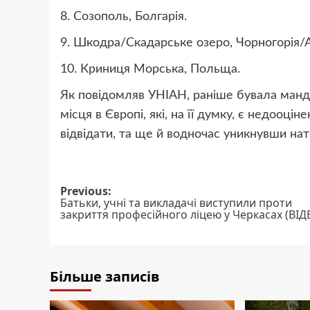
8. Созополь, Болгарія.
9. Шкодра/Скадарське озеро, Чорногорія/А
10. Криниця Морська, Польща.
Як повідомляв УНІАН, раніше бувала манд
місця в Європі, які, на її думку, є недооці
відвідати, та ще й водночас уникнувши нат
Post
Previous:
Батьки, учні та викладачі виступили проти
navigation
закриття професійного ліцею у Черкасах (ВІД
Більше записів