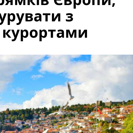
урувати з
 курортами