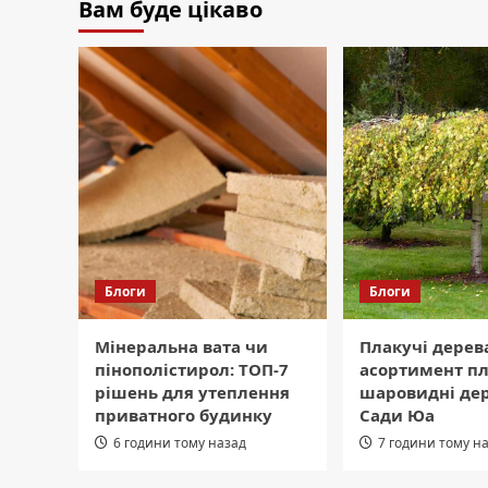
Вам буде цікаво
Блоги
Блоги
Мінеральна вата чи
Плакучі дерев
пінополістирол: ТОП-7
асортимент пл
рішень для утеплення
шаровидні дер
приватного будинку
Сади Юа
6 години тому назад
7 години тому н