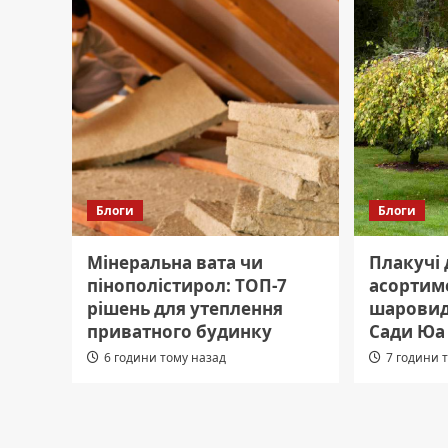
Блоги
Блоги
Мінеральна вата чи
Плакучі 
пінополістирол: ТОП-7
асортиме
рішень для утеплення
шаровидн
приватного будинку
Сади Юа
6 години тому назад
7 години 