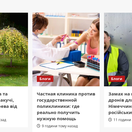
Блоги
Блоги
а та
Частная клиника против
Замах на
акучі,
государственной
дронів дл
ева від
поликлиники: где
Німеччин
реально получить
російськи
нужную помощь
азад
11 години
9 години тому назад