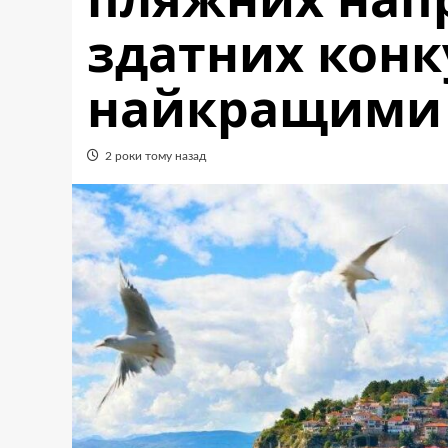
здатних конк
найкращими
2 роки тому назад