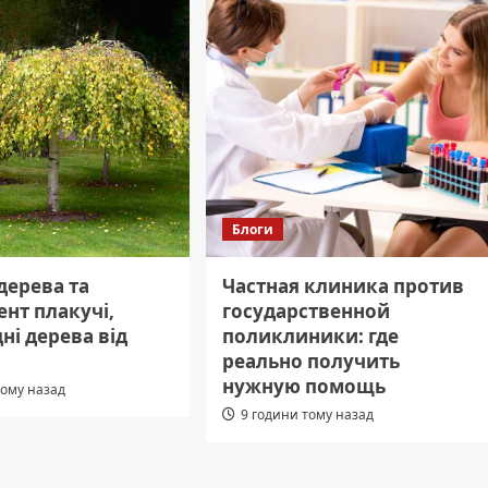
Блоги
дерева та
Частная клиника против
нт плакучі,
государственной
і дерева від
поликлиники: где
реально получить
нужную помощь
тому назад
9 години тому назад