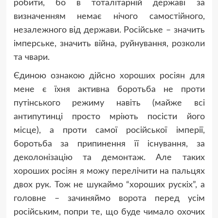
робити, бо в тоталітарній державі за
визначенням немає нічого самостійного,
незалежного від держави. Російське – значить
імперське, значить війна, руйнування, розколи
та чвари.
Єдиною ознакою дійсно хороших росіян для
мене є їхня активна боротьба не проти
путінського режиму навіть (майже всі
антипутинці просто мріють посісти його
місце), а проти самої російської імперії,
боротьба за припинення її існування, за
деколонізацію та демонтаж. Але таких
хороших росіян я можу перелічити на пальцях
двох рук. Тож не шукаймо “хороших рускіх”, а
головне – зачиняймо ворота перед усім
російським, попри те, що буде чимало охочих