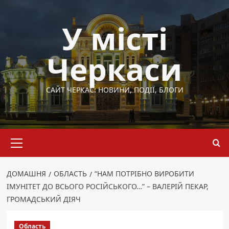
Перейти
до
У місті
вмісту
Черкаси
САЙТ ЧЕРКАС: НОВИНИ, ПОДІЇ, БЛОГИ
Основне
меню
ДОМАШНЯ
ОБЛАСТЬ
“НАМ ПОТРІБНО ВИРОБИТИ
ІМУНІТЕТ ДО ВСЬОГО РОСІЙСЬКОГО…” – ВАЛЕРІЙ ПЕКАР,
ГРОМАДСЬКИЙ ДІЯЧ
Область