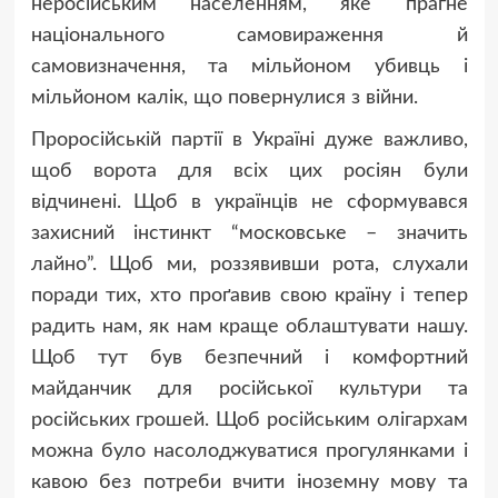
неросійським населенням, яке прагне
національного самовираження й
самовизначення, та мільйоном убивць і
мільйоном калік, що повернулися з війни.
Проросійській партії в Україні дуже важливо,
щоб ворота для всіх цих росіян були
відчинені. Щоб в українців не сформувався
захисний інстинкт “московське – значить
лайно”. Щоб ми, роззявивши рота, слухали
поради тих, хто проґавив свою країну і тепер
радить нам, як нам краще облаштувати нашу.
Щоб тут був безпечний і комфортний
майданчик для російської культури та
російських грошей. Щоб російським олігархам
можна було насолоджуватися прогулянками і
кавою без потреби вчити іноземну мову та