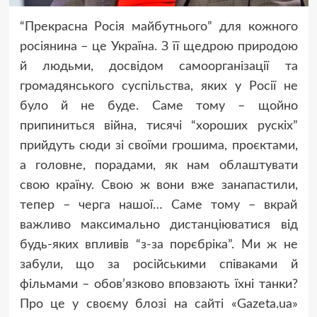
“Прекрасна Росія майбутнього” для кожного
росіянина – це Україна. З її щедрою природою
й людьми, досвідом самоорганізації та
громадянського суспільства, яких у Росії не
було й не буде. Саме тому – щойно
припиниться війна, тисячі “хороших рускіх”
прийдуть сюди зі своїми грошима, проєктами,
а головне, порадами, як нам облаштувати
свою країну. Свою ж вони вже занапастили,
тепер – черга нашої… Саме тому – вкрай
важливо максимально дистанціюватися від
будь-яких впливів “з-за порєбріка”. Ми ж не
забули, що за російськими співаками й
фільмами – обов’язково вповзають їхні танки?
Про це у своєму блозі на сайті «Gazeta.ua»