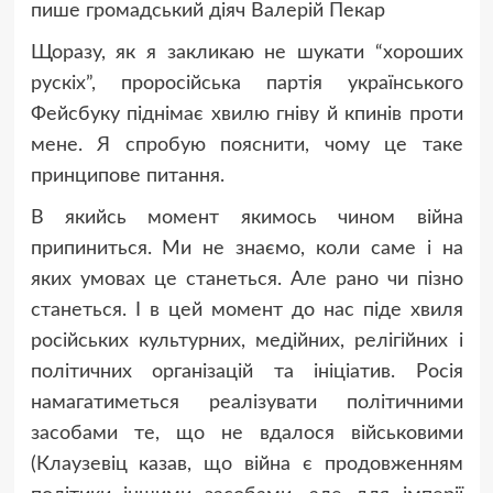
пише громадський діяч Валерій Пекар
Щоразу, як я закликаю не шукати “хороших
рускіх”, проросійська партія українського
Фейсбуку піднімає хвилю гніву й кпинів проти
мене. Я спробую пояснити, чому це таке
принципове питання.
В якийсь момент якимось чином війна
припиниться. Ми не знаємо, коли саме і на
яких умовах це станеться. Але рано чи пізно
станеться. І в цей момент до нас піде хвиля
російських культурних, медійних, релігійних і
політичних організацій та ініціатив. Росія
намагатиметься реалізувати політичними
засобами те, що не вдалося військовими
(Клаузевіц казав, що війна є продовженням