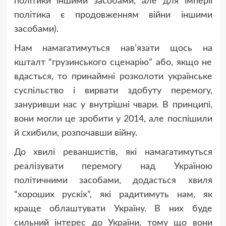
політики іншими засобами, але для імперії
політика є продовженням війни іншими
засобами).
Нам намагатимуться нав’язати щось на
кшталт “грузинського сценарію” або, якщо не
вдасться, то принаймні розколоти українське
суспільство і вирвати здобуту перемогу,
зануривши нас у внутрішні чвари. В принципі,
вони могли це зробити у 2014, але поспішили
й схибили, розпочавши війну.
До хвилі реваншистів, які намагатимуться
реалізувати перемогу над Україною
політичними засобами, додасться хвиля
“хороших рускіх”, які радитимуть нам, як
краще облаштувати Україну. В них буде
сильний інтерес до України, тому що вони