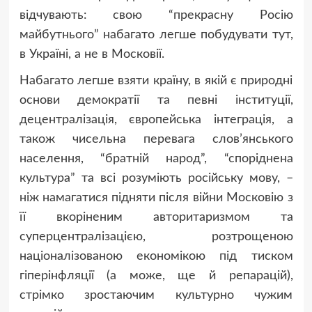
відчувають: свою “прекрасну Росію
майбутнього” набагато легше побудувати тут,
в Україні, а не в Московії.
Набагато легше взяти країну, в якій є природні
основи демократії та певні інституції,
децентралізація, європейська інтеграція, а
також чисельна перевага слов’янського
населення, “братній народ”, “споріднена
культура” та всі розуміють російську мову, –
ніж намагатися підняти після війни Московію з
її вкоріненим авторитаризмом та
суперцентралізацією, розтрощеною
націоналізованою економікою під тиском
гіперінфляції (а може, ще й репарацій),
стрімко зростаючим культурно чужим