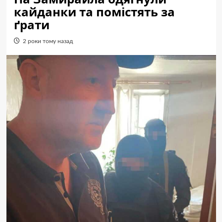
кайданки та помістять за
ґрати
2 роки тому назад