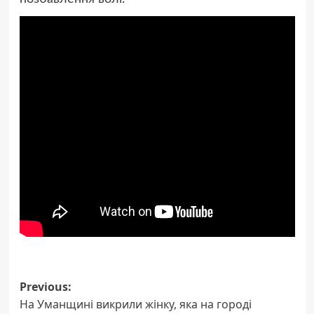
Post
Previous:
На Уманщині викрили жінку, яка на городі
navigation