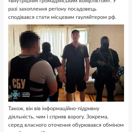
«внутрішнім громадянським конфліктом». У
разі захоплення регіону посадовець
сподівався стати місцевим гауляйтером рф.
Також, він вів інформаційно-підривну
діяльність, чим і сприяв ворогу. Зокрема,
серед власного оточення обурювався обміном