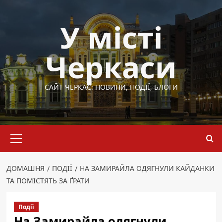
Перейти
до
У місті
вмісту
Черкаси
САЙТ ЧЕРКАС: НОВИНИ, ПОДІЇ, БЛОГИ
Основне
меню
ДОМАШНЯ
ПОДІЇ
НА ЗАМИРАЙЛА ОДЯГНУЛИ КАЙДАНКИ
ТА ПОМІСТЯТЬ ЗА ҐРАТИ
Події
На Замирайла одягнули