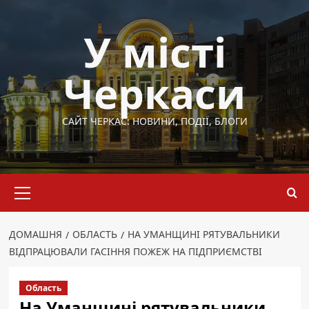
Перейти
до
У місті
вмісту
Черкаси
САЙТ ЧЕРКАС: НОВИНИ, ПОДІЇ, БЛОГИ
Основне
меню
ДОМАШНЯ
ОБЛАСТЬ
НА УМАНЩИНІ РЯТУВАЛЬНИКИ
ВІДПРАЦЮВАЛИ ГАСІННЯ ПОЖЕЖ НА ПІДПРИЄМСТВІ
Область
На Уманщині рятувальники