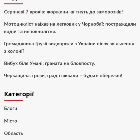
Серпневі 7 кроків: жоржини квітнуть до заморозків!
Мотоцикліст наїхав на легковик у Чорнобаї: постраждали
водій та неповнолітня.
Громадянина Грузії видворили з України після звільнення
з колонії
Вибух біля Умані: граната на блокпосту.
Черкащина: грози, град і шквали – будьте обережні!
Категорії
Блоги
Місто
Область