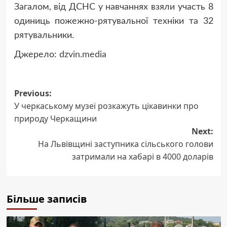
Загалом, від ДСНС у навчаннях взяли участь 8
одиниць пожежно-рятувальної техніки та 32
рятувальники.
Джерело:
dzvin.media
Post
Previous:
У черкаському музеї розкажуть цікавинки про
navigation
природу Черкащини
Next:
На Львівщині заступника сільського голови
затримали на хабарі в 4000 доларів
Більше записів