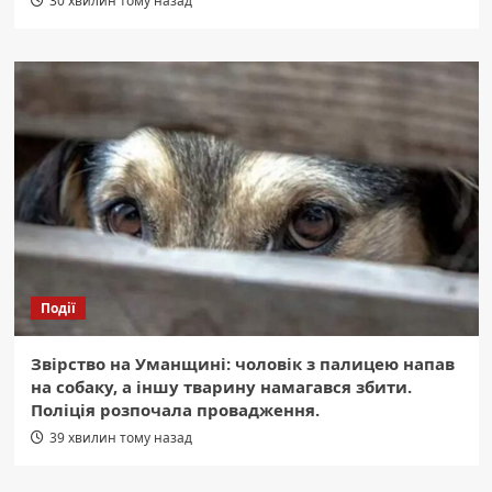
30 хвилин тому назад
Події
Звірство на Уманщині: чоловік з палицею напав
на собаку, а іншу тварину намагався збити.
Поліція розпочала провадження.
39 хвилин тому назад