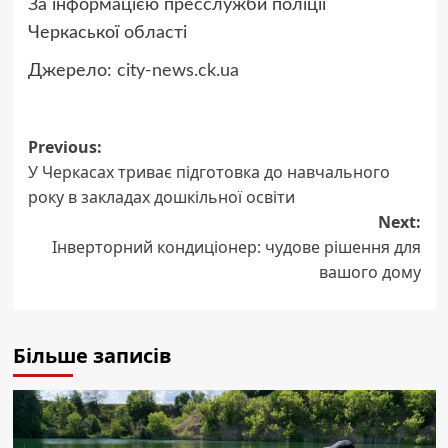
За інформацією пресслужби поліції
Черкаської області
Джерело:
city-news.ck.ua
Post
Previous:
У Черкасах триває підготовка до навчального
navigation
року в закладах дошкільної освіти
Next:
Інверторний кондиціонер: чудове рішення для
вашого дому
Більше записів