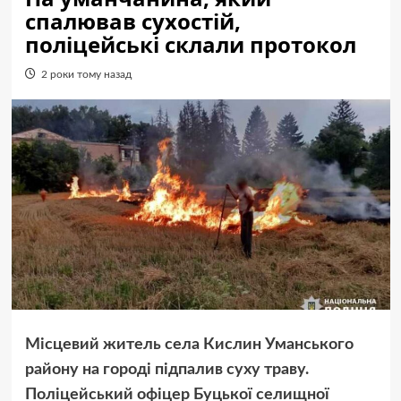
спалював сухостій,
поліцейські склали протокол
2 роки тому назад
Місцевий житель села Кислин Уманського
району на городі підпалив суху траву.
Поліцейський офіцер Буцької селищної