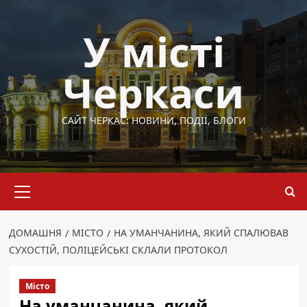
Перейти
до
У місті
вмісту
Черкаси
САЙТ ЧЕРКАС: НОВИНИ, ПОДІЇ, БЛОГИ
Основне
меню
ДОМАШНЯ
МІСТО
НА УМАНЧАНИНА, ЯКИЙ СПАЛЮВАВ
СУХОСТІЙ, ПОЛІЦЕЙСЬКІ СКЛАЛИ ПРОТОКОЛ
Місто
На уманчанина, який