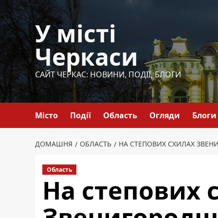
Перейти
до
У місті
вмісту
Черкаси
САЙТ ЧЕРКАС: НОВИНИ, ПОДІЇ, БЛОГИ
Місто
Події
Область
Огляди
Блоги
ДОМАШНЯ
ОБЛАСТЬ
НА СТЕПОВИХ СХИЛАХ ЗВЕ
Область
На степових 
Звенигородш