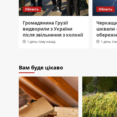
Область
Область
Громадянина Грузії
Черкащин
видворили з України
шквали 
після звільнення з колонії
обережн
1 день тому назад
1 день то
Вам буде цікаво