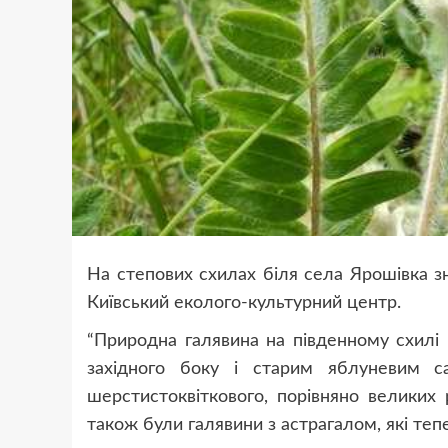
На степових схилах біля села Ярошівка 
Київський еколого-культурний центр.
“Природна галявина на південному схилі
західного боку і старим яблуневим с
шерстистоквіткового, порівняно великих 
також були галявини з астрагалом, які теп