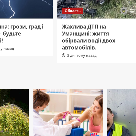
Область
а: грози, град і
Жахлива ДТП на
– будьте
Уманщині: життя
і!
обірвали водії двох
автомобілів.
му назад
3 дні тому назад