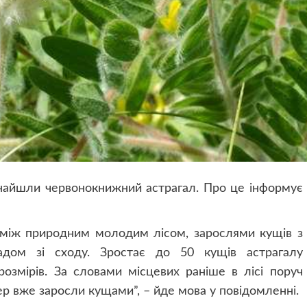
знайшли червонокнижний астрагал. Про це інформує
 між природним молодим лісом, зарослями кущів з
адом зі сходу. Зростає до 50 кущів астрагалу
розмірів. За словами місцевих раніше в лісі поруч
ер вже заросли кущами”, – йде мова у повідомленні.