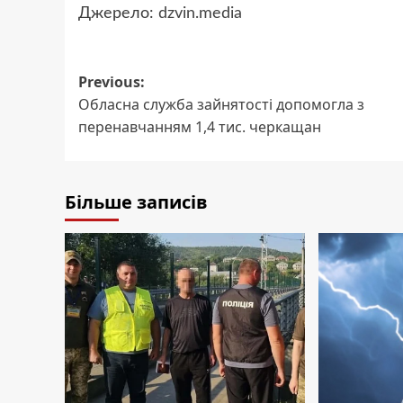
Джерело:
dzvin.media
Post
Previous:
Обласна служба зайнятості допомогла з
navigation
перенавчанням 1,4 тис. черкащан
Більше записів