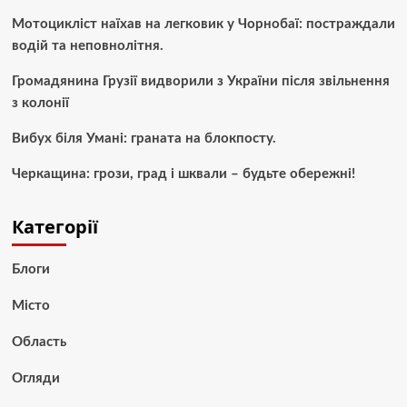
Мотоцикліст наїхав на легковик у Чорнобаї: постраждали
водій та неповнолітня.
Громадянина Грузії видворили з України після звільнення
з колонії
Вибух біля Умані: граната на блокпосту.
Черкащина: грози, град і шквали – будьте обережні!
Категорії
Блоги
Місто
Область
Огляди