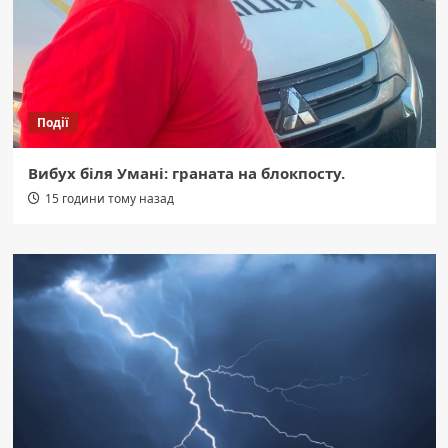
Події
Вибух біля Умані: граната на блокпосту.
15 години тому назад