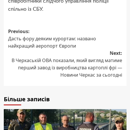
співробітники слідчого управління поліції
спільно із СБУ.
Post
Previous:
Дасть фору деяким курортам: названо
navigation
найкращий аеропорт Європи
Next:
В Черкаській ОВА показали, який вигляд матиме
перший завод із виробництва картоплі фрі —
Новини Черкас за сьогодні
Більше записів