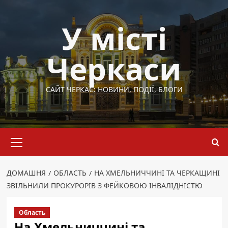
Перейти
до
У місті
вмісту
Черкаси
САЙТ ЧЕРКАС: НОВИНИ, ПОДІЇ, БЛОГИ
Основне
меню
ДОМАШНЯ
ОБЛАСТЬ
НА ХМЕЛЬНИЧЧИНІ ТА ЧЕРКАЩИНІ
ЗВІЛЬНИЛИ ПРОКУРОРІВ З ФЕЙКОВОЮ ІНВАЛІДНІСТЮ
Область
На Хмельниччині та