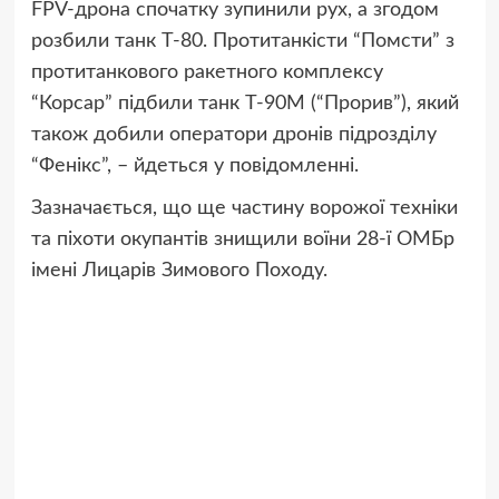
FPV-дрона спочатку зупинили рух, а згодом
розбили танк Т-80. Протитанкісти “Помсти” з
протитанкового ракетного комплексу
“Корсар” підбили танк Т-90М (“Прорив”), який
також добили оператори дронів підрозділу
“Фенікс”, – йдеться у повідомленні.
Зазначається, що ще частину ворожої техніки
та піхоти окупантів знищили воїни 28-ї ОМБр
імені Лицарів Зимового Походу.