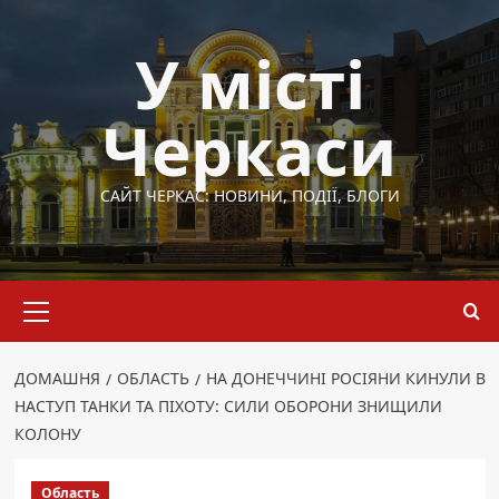
Перейти
до
У місті
вмісту
Черкаси
САЙТ ЧЕРКАС: НОВИНИ, ПОДІЇ, БЛОГИ
Основне
меню
ДОМАШНЯ
ОБЛАСТЬ
НА ДОНЕЧЧИНІ РОСІЯНИ КИНУЛИ В
НАСТУП ТАНКИ ТА ПІХОТУ: СИЛИ ОБОРОНИ ЗНИЩИЛИ
КОЛОНУ
Область