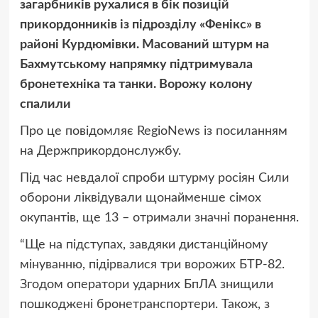
загарбників рухалися в бік позицій
прикордонників із підрозділу «Фенікс» в
районі Курдюмівки. Масований штурм на
Бахмутському напрямку підтримувала
бронетехніка та танки. Ворожу колону
спалили
Про це повідомляє RegioNews із посиланням
на
Держприкордонслужбу.
Під час невдалої спроби штурму росіян Сили
оборони ліквідували щонайменше сімох
окупантів, ще 13 – отримали значні поранення.
“
Ще на підступах, завдяки дистанційному
мінуванню, підірвалися три ворожих БТР-82.
Згодом оператори ударних БпЛА знищили
пошкоджені бронетранспортери. Також, з