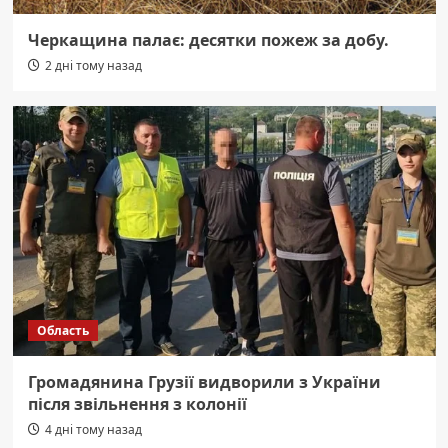
Черкащина палає: десятки пожеж за добу.
2 дні тому назад
Область
Громадянина Грузії видворили з України
після звільнення з колонії
4 дні тому назад