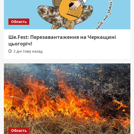
Область
Ше.Fest: Перезавантаження на Черкащині
цьогоріч!
2 дні тому назад
Область