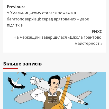
Post
Previous:
У Хмельницькому сталася пожежа в
navigation
багатоповерхівці: серед врятованих – двоє
підлітків
Next:
На Черкащині завершилася «Школа грантової
майстерності»
Більше записів