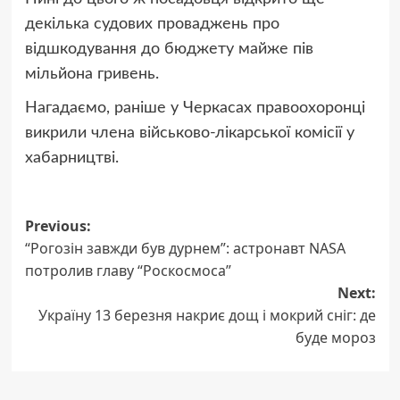
декілька судових проваджень про
відшкодування до бюджету майже пів
мільйона гривень.
Нагадаємо, раніше у Черкасах правоохоронці
викрили члена військово-лікарської комісії у
хабарництві.
Post
Previous:
“Рогозін завжди був дурнем”: астронавт NASA
navigation
потролив главу “Роскосмоса”
Next:
Україну 13 березня накриє дощ і мокрий сніг: де
буде мороз