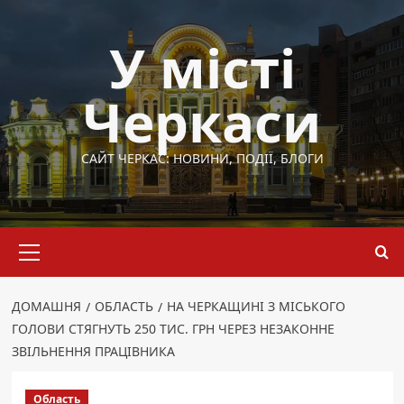
Перейти
до
У місті
вмісту
Черкаси
САЙТ ЧЕРКАС: НОВИНИ, ПОДІЇ, БЛОГИ
Основне
меню
ДОМАШНЯ
ОБЛАСТЬ
НА ЧЕРКАЩИНІ З МІСЬКОГО
ГОЛОВИ СТЯГНУТЬ 250 ТИС. ГРН ЧЕРЕЗ НЕЗАКОННЕ
ЗВІЛЬНЕННЯ ПРАЦІВНИКА
Область