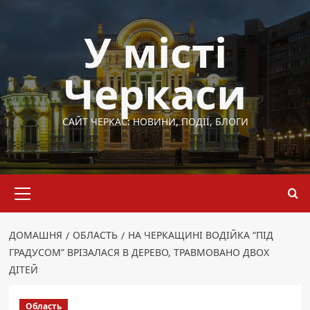
Перейти
до
У місті
вмісту
Черкаси
САЙТ ЧЕРКАС: НОВИНИ, ПОДІЇ, БЛОГИ
Основне
меню
ДОМАШНЯ
ОБЛАСТЬ
НА ЧЕРКАЩИНІ ВОДІЙКА “ПІД
ГРАДУСОМ” ВРІЗАЛАСЯ В ДЕРЕВО, ТРАВМОВАНО ДВОХ
ДІТЕЙ
Область