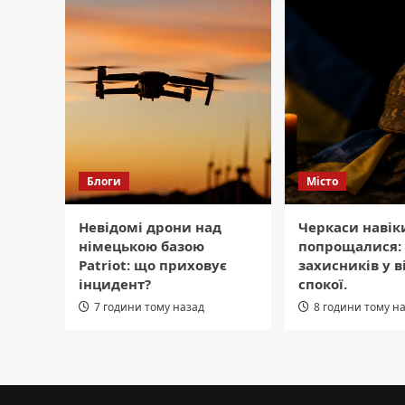
Блоги
Місто
Невідомі дрони над
Черкаси навік
німецькою базою
попрощалися: 
Patriot: що приховує
захисників у 
інцидент?
спокої.
7 години тому назад
8 години тому н