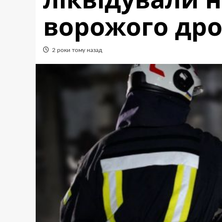
ворожого др
2 роки тому назад