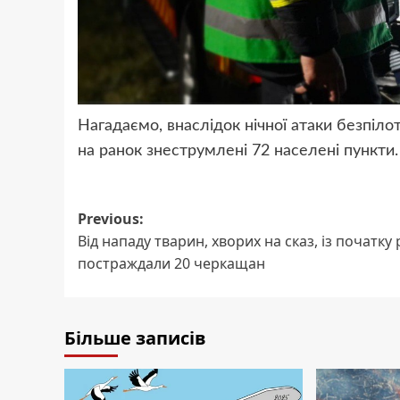
Нагадаємо, внаслідок нічної атаки безпіло
на ранок знеструмлені 72 населені пункти
Post
Previous:
Від нападу тварин, хворих на сказ, із початку 
navigation
постраждали 20 черкащан
Більше записів