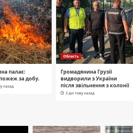
Область
на палає:
Громадянина Грузії
пожеж за добу.
видворили з України
після звільнення з колонії
му назад
3 дні тому назад