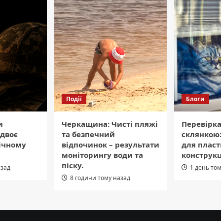
Події
Блоги
и
Черкащина: Чисті пляжі
Перевірка
двоє
та безпечний
склянкою:
вічному
відпочинок – результати
для плас
моніторингу води та
конструк
піску.
азад
1 день то
8 години тому назад