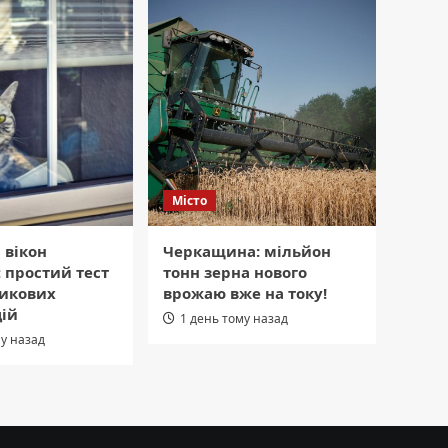
Місто
 вікон
Черкащина: мільйон
 простий тест
тонн зерна нового
тикових
врожаю вже на току!
цій
1 день тому назад
му назад