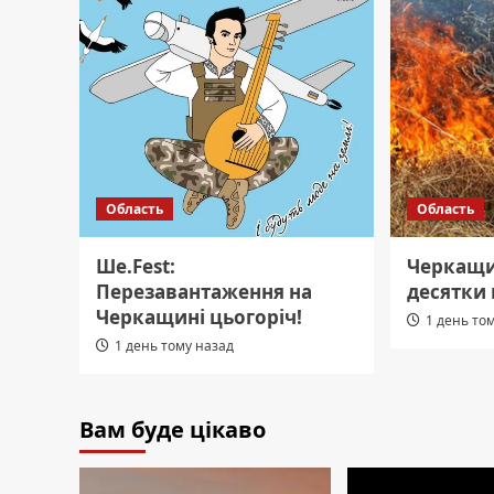
Область
Область
Ше.Fest:
Черкащи
Перезавантаження на
десятки 
Черкащині цьогоріч!
1 день то
1 день тому назад
Вам буде цікаво