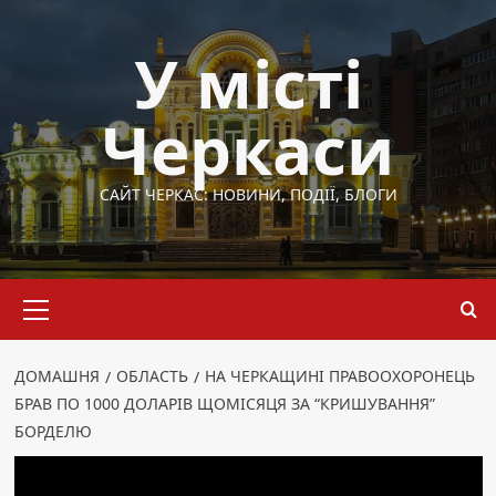
Перейти
до
У місті
вмісту
Черкаси
САЙТ ЧЕРКАС: НОВИНИ, ПОДІЇ, БЛОГИ
Основне
меню
ДОМАШНЯ
ОБЛАСТЬ
НА ЧЕРКАЩИНІ ПРАВООХОРОНЕЦЬ
БРАВ ПО 1000 ДОЛАРІВ ЩОМІСЯЦЯ ЗА “КРИШУВАННЯ”
БОРДЕЛЮ
Область