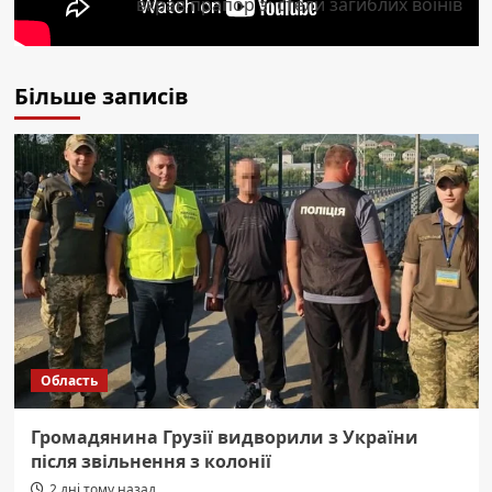
вкрав прапор зі стели загиблих воїнів
Більше записів
Область
Громадянина Грузії видворили з України
після звільнення з колонії
2 дні тому назад