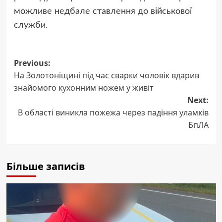
можливе недбале ставлення до військової
служби.
Post
Previous:
На Золотоніщині під час сварки чоловік вдарив
navigation
знайомого кухонним ножем у живіт
Next:
В області виникла пожежа через падіння уламків
БпЛА
Більше записів