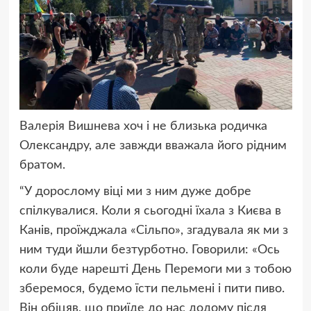
Валерія Вишнева хоч і не близька родичка
Олександру, але завжди вважала його рідним
братом.
“У дорослому віці ми з ним дуже добре
спілкувалися. Коли я сьогодні їхала з Києва в
Канів, проїжджала «Сільпо», згадувала як ми з
ним туди йшли безтурботно. Говорили: «Ось
коли буде нарешті День Перемоги ми з тобою
зберемося, будемо їсти пельмені і пити пиво.
Він обіцяв, що приїде до нас додому після