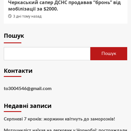
Черкаський сапер ДСНС продавав “бронь” від
мобілізації за $2000.
3 дні тому назад
Пошук
Пошук
Контакти
to3004546@gmail.com
Недавні записи
Серпневі 7 кроків: жоржини квітнуть до заморозків!
Мотоцикліст наїхав на легковик у Чорнобаї: постраждали