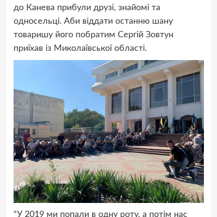
до Канева прибули друзі, знайомі та
односельці. Аби віддати останню шану
товаришу його побратим Сергій Зовтун
приїхав із Миколаївської області.
“У 2019 ми попали в одну роту, а потім нас