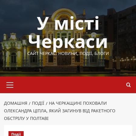
Перейти
до
У місті
вмісту
Черкаси
САЙТ ЧЕРКАС: НОВИНИ, ПОДІЇ, БЛОГИ
Основне
меню
ДОМАШНЯ
ПОДІЇ
НА ЧЕРКАЩИНІ ПОХОВАЛИ
ОЛЕКСАНДРА ЦІПЛА, ЯКИЙ ЗАГИНУВ ВІД РАКЕТНОГО
ОБСТРІЛУ У ПОЛТАВІ
Події