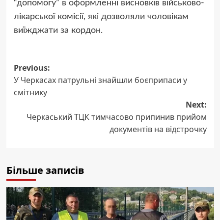
“допомогу” в оформленні висновків військово-
лікарської комісії, які дозволяли чоловікам
виїжджати за кордон.
Post
Previous:
У Черкасах патрульні знайшли боєприпаси у
navigation
смітнику
Next:
Черкаський ТЦК тимчасово припинив прийом
документів на відстрочку
Більше записів