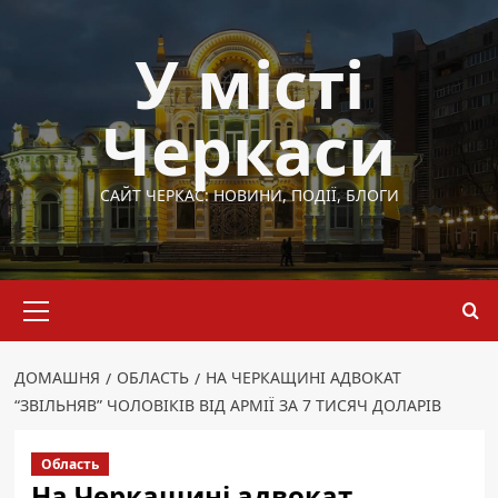
Перейти
до
У місті
вмісту
Черкаси
САЙТ ЧЕРКАС: НОВИНИ, ПОДІЇ, БЛОГИ
Основне
меню
ДОМАШНЯ
ОБЛАСТЬ
НА ЧЕРКАЩИНІ АДВОКАТ
“ЗВІЛЬНЯВ” ЧОЛОВІКІВ ВІД АРМІЇ ЗА 7 ТИСЯЧ ДОЛАРІВ
Область
На Черкащині адвокат