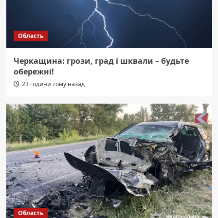
Область
Черкащина: грози, град і шквали – будьте
обережні!
23 години тому назад
Область