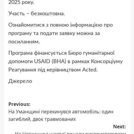
2025 року.
Участь – безкоштовна.
Ознайомитися з повною інформацією про
програму та подати заявку можна за
посиланням.
Програма фінансується Бюро гуманітарної
допомоги USAID (BHA) в рамках Консорціуму
Реагування під керівництвом Acted.
Джерело
Post
Previous:
На Уманщині перекинувся автомобіль: один
navigation
загиблий, двоє травмованих
Next: