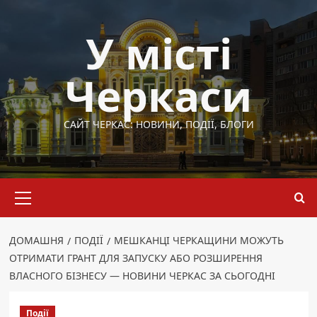
Перейти
до
У місті
вмісту
Черкаси
САЙТ ЧЕРКАС: НОВИНИ, ПОДІЇ, БЛОГИ
Основне
меню
ДОМАШНЯ
ПОДІЇ
МЕШКАНЦІ ЧЕРКАЩИНИ МОЖУТЬ
ОТРИМАТИ ГРАНТ ДЛЯ ЗАПУСКУ АБО РОЗШИРЕННЯ
ВЛАСНОГО БІЗНЕСУ — НОВИНИ ЧЕРКАС ЗА СЬОГОДНІ
Події