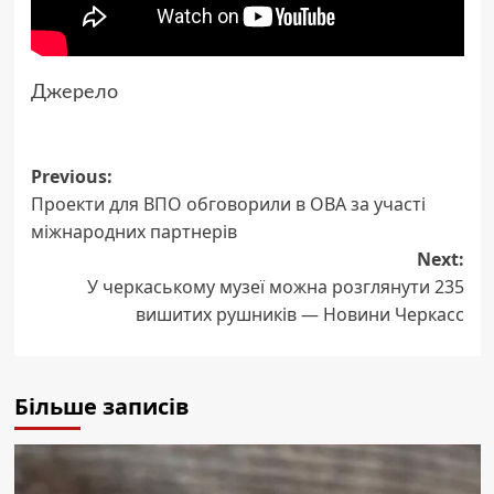
Джерело
Post
Previous:
Проекти для ВПО обговорили в ОВА за участі
navigation
міжнародних партнерів
Next:
У черкаському музеї можна розглянути 235
вишитих рушників — Новини Черкасс
Більше записів