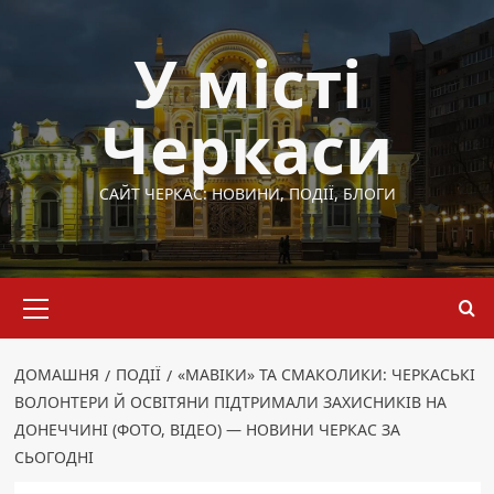
Перейти
до
У місті
вмісту
Черкаси
САЙТ ЧЕРКАС: НОВИНИ, ПОДІЇ, БЛОГИ
Основне
меню
ДОМАШНЯ
ПОДІЇ
«МАВІКИ» ТА СМАКОЛИКИ: ЧЕРКАСЬКІ
ВОЛОНТЕРИ Й ОСВІТЯНИ ПІДТРИМАЛИ ЗАХИСНИКІВ НА
ДОНЕЧЧИНІ (ФОТО, ВІДЕО) — НОВИНИ ЧЕРКАС ЗА
СЬОГОДНІ