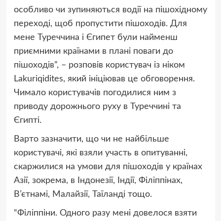
особливо чи зупиняються водії на пішохідному
переході, щоб пропустити пішоходів. Для
мене Туреччина і Єгипет були найменш
приємними країнами в плані поваги до
пішоходів”, – розповів користувач із ніком
Lakuriqidites, який ініціював це обговорення.
Чимало користувачів погодилися ним з
приводу дорожнього руху в Туреччині та
Єгипті.
Варто зазначити, що чи не найбільше
користувачі, які взяли участь в опитуванні,
скаржилися на умови для пішоходів у країнах
Азії, зокрема, в Індонезії, Індії, Філіппінах,
В’єтнамі, Малайзії, Таїланді тощо.
“Філіппіни. Одного разу мені довелося взяти