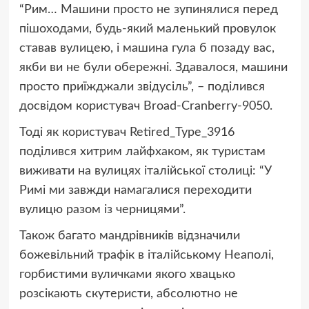
“Рим… Машини просто не зупинялися перед
пішоходами, будь-який маленький провулок
ставав вулицею, і машина гула б позаду вас,
якби ви не були обережні. Здавалося, машини
просто приїжджали звідусіль”, – поділився
досвідом користувач Broad-Cranberry-9050.
Тоді як користувач Retired_Type_3916
поділився хитрим лайфхаком, як туристам
виживати на вулицях італійської столиці: “У
Римі ми завжди намагалися переходити
вулицю разом із черницями”.
Також багато мандрівників відзначили
божевільний трафік в італійському Неаполі,
горбистими вуличками якого хвацько
розсікають скутеристи, абсолютно не