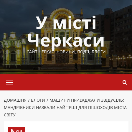
Перейти
до
У місті
вмісту
Черкаси
САЙТ ЧЕРКАС: НОВИНИ, ПОДІЇ, БЛОГИ
Основне
меню
ДОМАШНЯ
БЛОГИ
МАШИНИ ПРИЇЖДЖАЛИ ЗВІДУСІЛЬ:
МАНДРІВНИКИ НАЗВАЛИ НАЙГІРШІ ДЛЯ ПІШОХОДІВ МІСТА
СВІТУ
Блоги