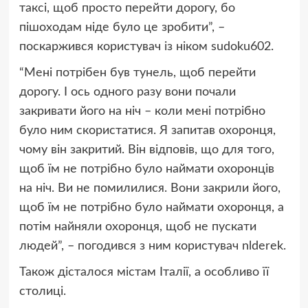
таксі, щоб просто перейти дорогу, бо
пішоходам ніде було це зробити”, –
поскаржився користувач із ніком sudoku602.
“Мені потрібен був тунель, щоб перейти
дорогу. І ось одного разу вони почали
закривати його на ніч – коли мені потрібно
було ним скористатися. Я запитав охоронця,
чому він закритий. Він відповів, що для того,
щоб їм не потрібно було наймати охоронців
на ніч. Ви не помилилися. Вони закрили його,
щоб їм не потрібно було наймати охоронця, а
потім найняли охоронця, щоб не пускати
людей”, – погодився з ним користувач nlderek.
Також дісталося містам Італії, а особливо її
столиці.