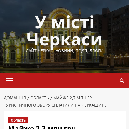
Перейти
до
У місті
вмісту
Черкаси
САЙТ ЧЕРКАС: НОВИНИ, ПОДІЇ, БЛОГИ
Основне
меню
ДОМАШНЯ
ОБЛАСТЬ
МАЙЖЕ 2,7 МЛН ГРН
ТУРИСТИЧНОГО ЗБОРУ СПЛАТИЛИ НА ЧЕРКАЩИНІ
Область
Майже 2,7 млн грн