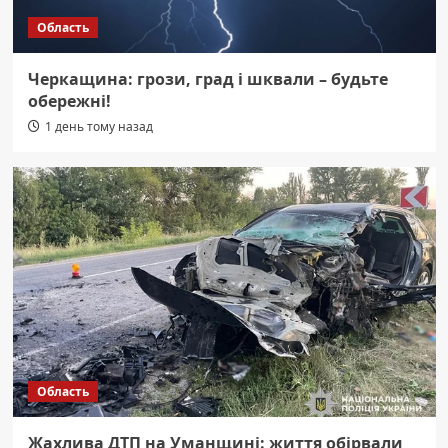
Область
Черкащина: грози, град і шквали – будьте
обережні!
1 день тому назад
Область
Жахлива ДТП на Уманщині: життя обірвали