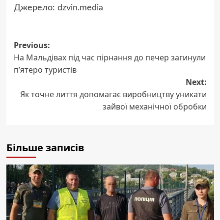
Джерело:
dzvin.media
Post
Previous:
На Мальдівах під час пірнання до печер загинули
navigation
п’ятеро туристів
Next:
Як точне лиття допомагає виробництву уникати
зайвої механічної обробки
Більше записів