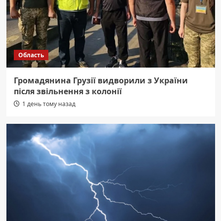
Область
Громадянина Грузії видворили з України
після звільнення з колонії
1 день тому назад