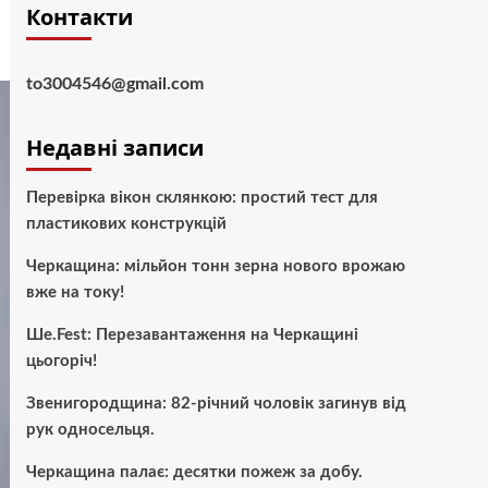
Контакти
to3004546@gmail.com
Недавні записи
Перевірка вікон склянкою: простий тест для
пластикових конструкцій
Черкащина: мільйон тонн зерна нового врожаю
вже на току!
Ше.Fest: Перезавантаження на Черкащині
цьогоріч!
Звенигородщина: 82-річний чоловік загинув від
рук односельця.
Черкащина палає: десятки пожеж за добу.