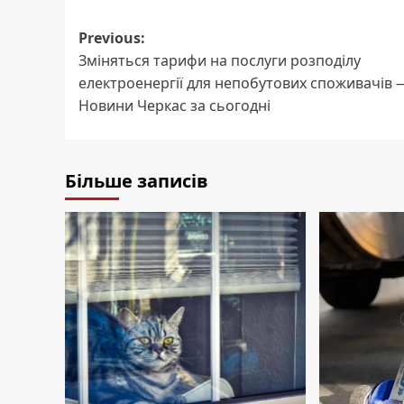
Post
Previous:
Зміняться тарифи на послуги розподілу
navigation
електроенергії для непобутових споживачів 
Новини Черкас за сьогодні
Більше записів