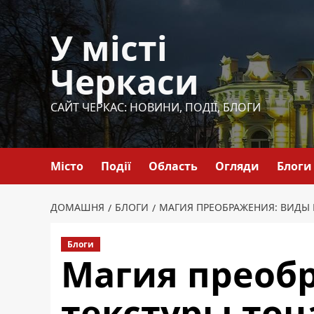
Перейти
до
У місті
вмісту
Черкаси
САЙТ ЧЕРКАС: НОВИНИ, ПОДІЇ, БЛОГИ
Місто
Події
Область
Огляди
Блоги
ДОМАШНЯ
БЛОГИ
МАГИЯ ПРЕОБРАЖЕНИЯ: ВИДЫ 
Блоги
Магия преоб
текстуры тон