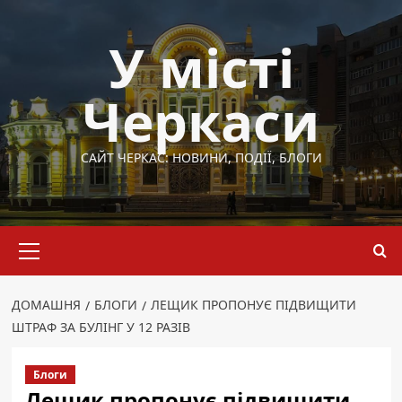
Перейти
до
У місті
вмісту
Черкаси
САЙТ ЧЕРКАС: НОВИНИ, ПОДІЇ, БЛОГИ
Основне
меню
ДОМАШНЯ
БЛОГИ
ЛЕЩИК ПРОПОНУЄ ПІДВИЩИТИ
ШТРАФ ЗА БУЛІНГ У 12 РАЗІВ
Блоги
Лещик пропонує підвищити