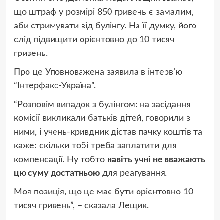
що штраф у розмірі 850 гривень є замалим,
аби стримувати від булінгу. На її думку, його
слід підвищити орієнтовно до 10 тисяч
гривень.
Про це Уповноважена
заявила
в інтерв’ю
“Інтерфакс-Україна”.
“Розповім випадок з булінгом: на засідання
комісії викликали батьків дітей, говорили з
ними, і учень-кривдник дістав пачку коштів та
каже: скільки тобі треба заплатити для
компенсації. Ну тобто
навіть учні не вважають
цю суму достатньою
для реагування.
Моя позиція, що це має бути орієнтовно 10
тисяч гривень”
, – сказала Лещик.