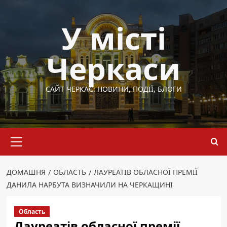
Перейти
до
У місті
вмісту
Черкаси
САЙТ ЧЕРКАС: НОВИНИ, ПОДІЇ, БЛОГИ
Основне
меню
ДОМАШНЯ
ОБЛАСТЬ
ЛАУРЕАТІВ ОБЛАСНОЇ ПРЕМІЇ
ДАНИЛА НАРБУТА ВИЗНАЧИЛИ НА ЧЕРКАЩИНІ
Область
Лауреатів обласної премії