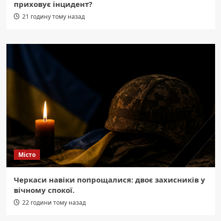
приховує інцидент?
21 годину тому назад
Місто
Черкаси навіки попрощалися: двоє захисників у
вічному спокої.
22 години тому назад