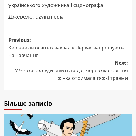
українського художника і сценографа.
Джерело:
dzvin.media
Post
Previous:
Керівників освітніх закладів Черкас запрошують
navigation
на навчання
Next:
У Черкасах судитимуть водія, через якого літня
жінка отримала тяжкі травми
Більше записів