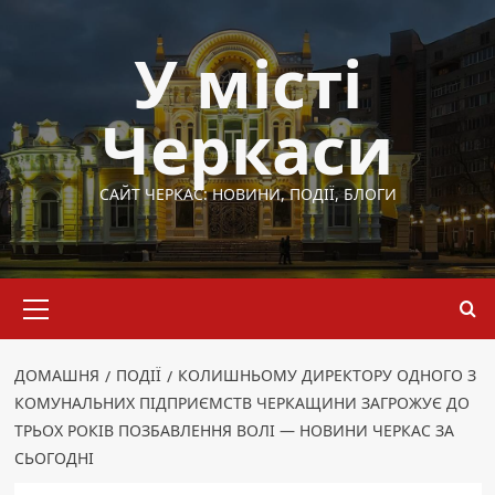
Перейти
до
У місті
вмісту
Черкаси
САЙТ ЧЕРКАС: НОВИНИ, ПОДІЇ, БЛОГИ
Основне
меню
ДОМАШНЯ
ПОДІЇ
КОЛИШНЬОМУ ДИРЕКТОРУ ОДНОГО З
КОМУНАЛЬНИХ ПІДПРИЄМСТВ ЧЕРКАЩИНИ ЗАГРОЖУЄ ДО
ТРЬОХ РОКІВ ПОЗБАВЛЕННЯ ВОЛІ — НОВИНИ ЧЕРКАС ЗА
СЬОГОДНІ