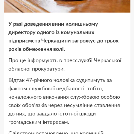
У разі доведення вини колишньому
директору одного із комунальних
підприємств Черкащини загрожує до трьох
років обмеження волі.
Про це інформують в пресслужбі Черкаської
обласної прокуратури.
Відтак 47-річного чоловіка судитимуть за
фактом службової недбалості, тобто,
неналежного виконання службовою особою
своїх обов’язків через несумлінне ставлення
до них, що завдало істотної шкоди
громадським інтересам.
Слідством встановлено, що колишній