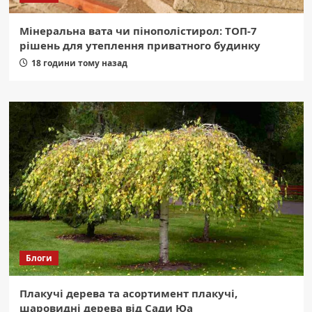
Мінеральна вата чи пінополістирол: ТОП-7
рішень для утеплення приватного будинку
18 години тому назад
Блоги
Плакучі дерева та асортимент плакучі,
шаровидні дерева від Сади Юа