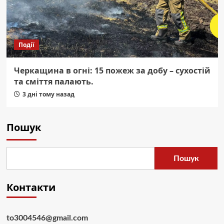
Події
Черкащина в огні: 15 пожеж за добу – сухостій
та сміття палають.
3 дні тому назад
Пошук
Пошук
Контакти
to3004546@gmail.com