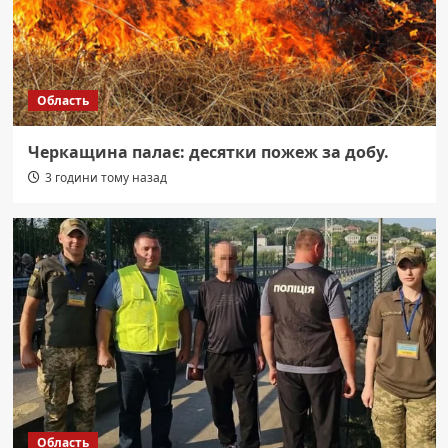
Область
Черкащина палає: десятки пожеж за добу.
3 години тому назад
Область