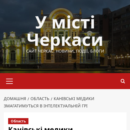
Перейти
до
У місті
вмісту
Черкаси
САЙТ ЧЕРКАС: НОВИНИ, ПОДІЇ, БЛОГИ
Основне
меню
ДОМАШНЯ
ОБЛАСТЬ
КАНІВСЬКІ МЕДИКИ
ЗМАГАТИМУТЬСЯ В ІНТЕЛЕКТУАЛЬНІЙ ГРІ
Область
Канівські медики