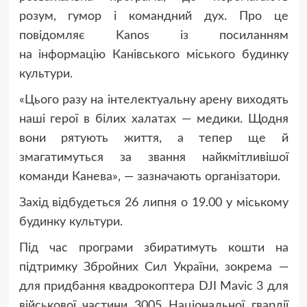
розум, гумор і командний дух. Про це
повідомляє Kanos із посиланням
на інформацію Канівського міського будинку
культури.
«Цього разу на інтелектуальну арену виходять
наші герої в білих халатах — медики. Щодня
вони рятують життя, а тепер ще й
змагатимуться за звання найкмітливішої
команди Канева», — зазначають організатори.
Захід відбудеться 26 липня о 19.00 у міському
будинку культури.
Під час програми збиратимуть кошти на
підтримку Збройних Сил України, зокрема —
для придбання квадрокоптера DJI Mavic 3 для
військової частини 3005 Національної гвардії