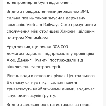
електроенергія були відключені.
Згідно з повідомленнями державних ЗМІ,
сильна повінь також змусила державну
компанію Vietnam Railways Corp призупинити
сполучення між столицею Ханоєм і діловим
центром Хошиміном.
Уряд заявив, що понад 306 000
домогосподарств і підприємств у провінціях
Хюе, Дананг і Куангчі постраждали від
відключень електроенергії.
Рівень води в основних річках Центрального
В’єтнаму сягнув піку, і сильні повені
триватимуть найближчими днями, водночас
існує ризик зсувів ґрунту.
Згідно з державною статистикою, за перші