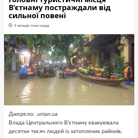
В’єтнаму постраждали від
сильної повені
9 місяців тому назад
Джерело:
.unian.ua
Влада Центрального В’єтнаму евакуювала
десятки тисяч людей із затоплених районів,