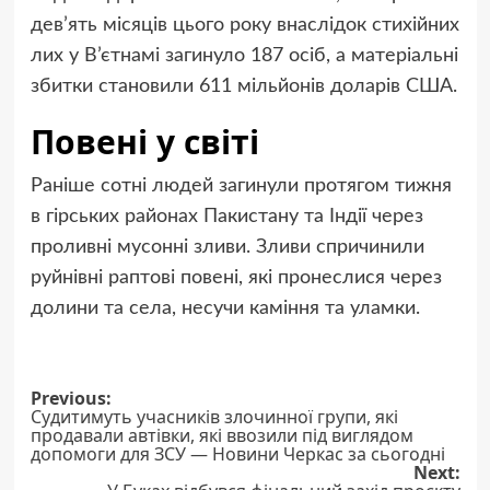
дев’ять місяців цього року внаслідок стихійних
лих у В’єтнамі загинуло 187 осіб, а матеріальні
збитки становили 611 мільйонів доларів США.
Повені у світі
Раніше сотні людей загинули протягом тижня
в гірських районах Пакистану та Індії через
проливні мусонні зливи. Зливи спричинили
руйнівні раптові повені, які пронеслися через
долини та села, несучи каміння та уламки.
Post
Previous:
Судитимуть учасників злочинної групи, які
navigation
продавали автівки, які ввозили під виглядом
допомоги для ЗСУ — Новини Черкас за сьогодні
Next: