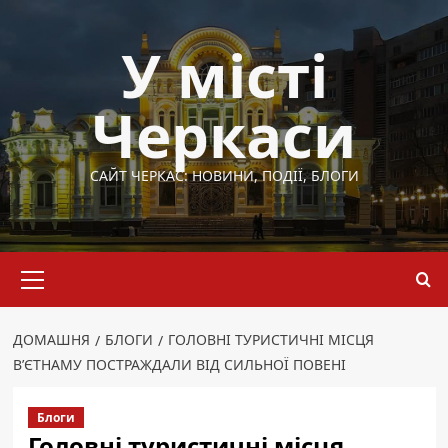
Перейти
до
У місті
вмісту
Черкаси
САЙТ ЧЕРКАС: НОВИНИ, ПОДІЇ, БЛОГИ
Основне
меню
ДОМАШНЯ
БЛОГИ
ГОЛОВНІ ТУРИСТИЧНІ МІСЦЯ
В’ЄТНАМУ ПОСТРАЖДАЛИ ВІД СИЛЬНОЇ ПОВЕНІ
Блоги
Головні туристичні місця