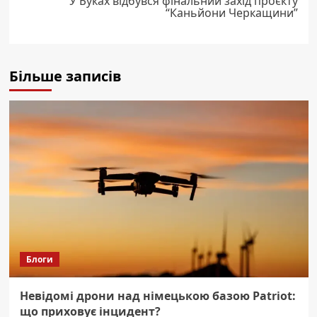
У Буках відбувся фінальний захід проєкту
“Каньйони Черкащини”
Більше записів
Блоги
Невідомі дрони над німецькою базою Patriot:
що приховує інцидент?