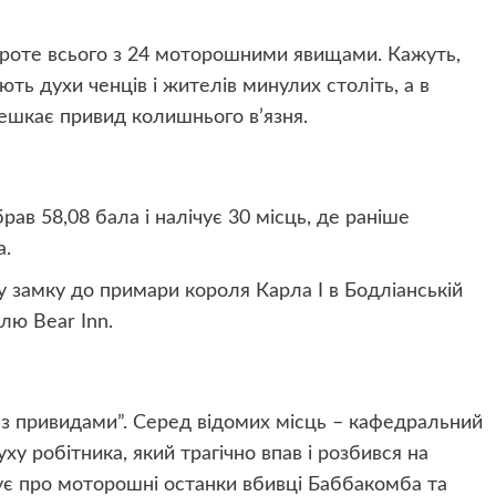
 проте всього з 24 моторошними явищами. Кажуть,
ть духи ченців і жителів минулих століть, а в
мешкає привид колишнього в’язня.
рав 58,08 бала і налічує 30 місць, де раніше
а.
 замку до примари короля Карла I в Бодліанській
лю Bear Inn.
і з привидами”. Серед відомих місць – кафедральний
ху робітника, який трагічно впав і розбився на
ує про моторошні останки вбивці Баббакомба та