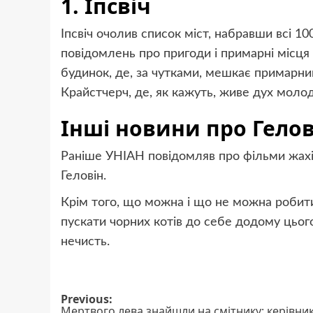
1. Іпсвіч
Іпсвіч очолив список міст, набравши всі 10
повідомлень про пригоди і примарні місця
будинок, де, за чутками, мешкає примарний
Крайстчерч, де, як кажуть, живе дух молодо
Інші новини про Гелов
Раніше УНІАН повідомляв про фільми жахів
Геловін.
Крім того, що можна і що не можна робити
пускати чорних котів до себе додому цьог
нечисть.
Post
Previous:
Мертвого лева знайшли на смітнику: керівни