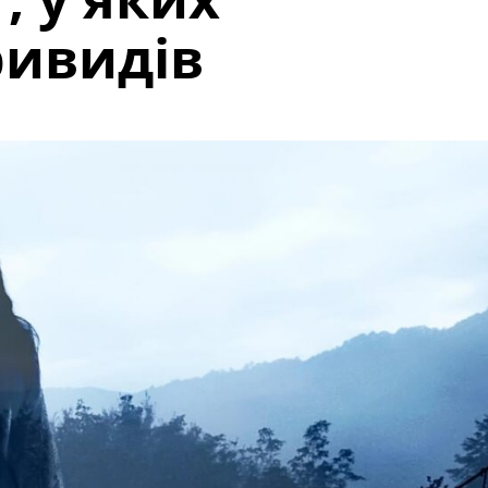
ривидів