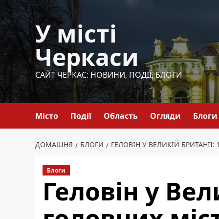
Перейти
до
У місті
вмісту
Черкаси
САЙТ ЧЕРКАС: НОВИНИ, ПОДІЇ, БЛОГИ
Місто
Події
Область
Огляди
Блоги
ДОМАШНЯ
БЛОГИ
ГЕЛОВІН У ВЕЛИКІЙ БРИТАНІЇ:
Блоги
Геловін у Вел
головних міст