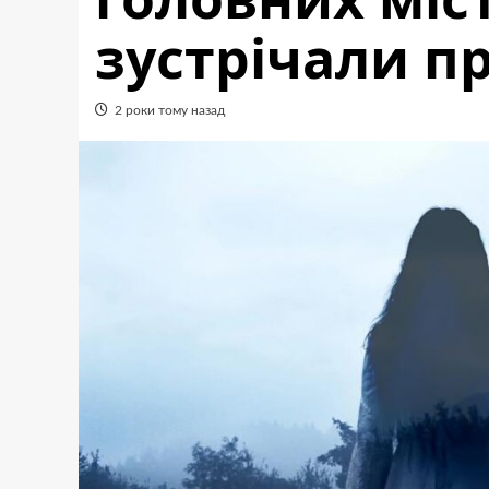
зустрічали п
2 роки тому назад