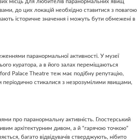
кавих місць для любителів паранормальних явищ
овами, до цих локацій необхідно ставитися з повагою
 мають історичне значення і можуть бути обмежені в
еженнями паранормальної активності. У музеї
ого куратора, а в його залах переміщаються
ford Palace Theatre теж має подібну репутацію,
оти періодично стикалися з незрозумілими явищами,
ями про паранормальну активність. Глостерський
ивим архітектурним дивом, а й “гарячою точкою”
ється, багато відвідувачів стверджують, нібито