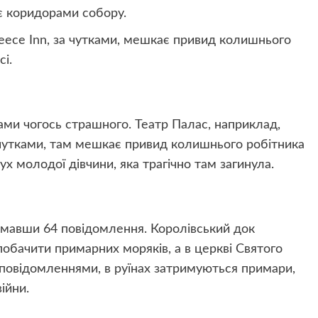
є коридорами собору.
leece Inn, за чутками, мешкає привид колишнього
сі.
ми чогось страшного. Театр Палас, наприклад,
чутками, там мешкає привид колишнього робітника
х молодої дівчини, яка трагічно там загинула.
римавши 64 повідомлення. Королівський док
обачити примарних моряків, а в церкві Святого
а повідомленнями, в руїнах затримуються примари,
ійни.