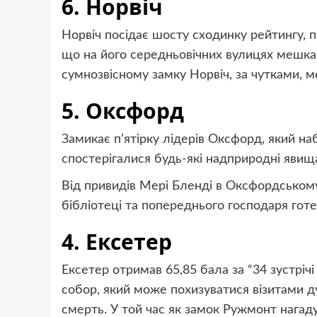
6. Норвіч
Норвіч посідає шосту сходинку рейтингу,
що на його середньовічних вулицях мешкаю
сумнозвісному замку Норвіч, за чутками, 
5. Оксфорд
Замикає п’ятірку лідерів Оксфорд, який наб
спостерігалися будь-які надприродні явищ
Від привидів Мері Бленді в Оксфордському
бібліотеці та попереднього господаря готе
4. Ексетер
Ексетер отримав 65,85 бала за “34 зустріч
собор, який може похизуватися візитами ду
смерть. У той час як замок Ружмонт нагад