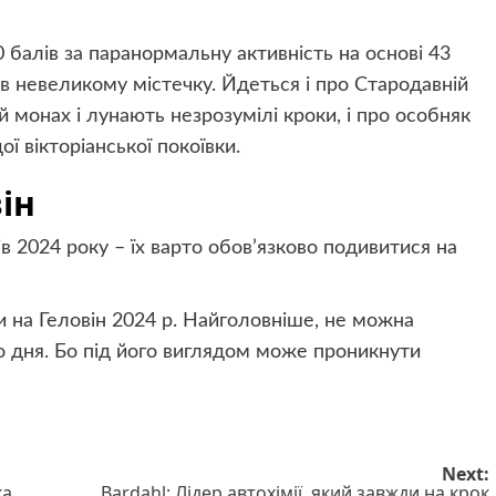
0 балів за паранормальну активність на основі 43
 в невеликому містечку. Йдеться і про Стародавній
 монах і лунають незрозумілі кроки, і про особняк
ї вікторіанської покоївки.
ін
 2024 року – їх варто обов’язково подивитися на
 на Геловін 2024 р. Найголовніше, не можна
о дня. Бо під його виглядом може проникнути
Next:
ка
Bardahl: Лідер автохімії, який завжди на крок