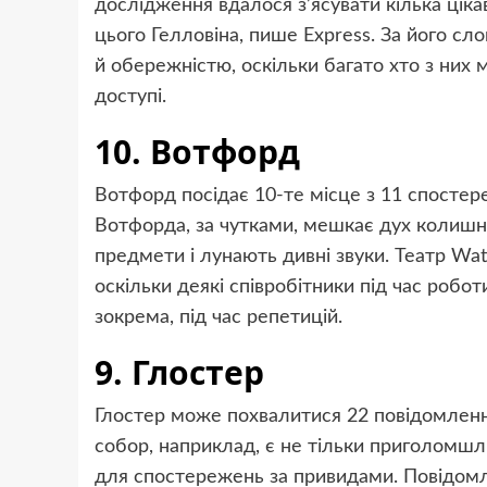
дослідження вдалося з’ясувати кілька ці
цього Гелловіна, пише Express. За його сл
й обережністю, оскільки багато хто з них
доступі.
10. Вотфорд
Вотфорд посідає 10-те місце з 11 спостер
Вотфорда, за чутками, мешкає дух колишнь
предмети і лунають дивні звуки. Театр Wat
оскільки деякі співробітники під час роб
зокрема, під час репетицій.
9. Глостер
Глостер може похвалитися 22 повідомленн
собор, наприклад, є не тільки приголомшл
для спостережень за привидами. Повідомля