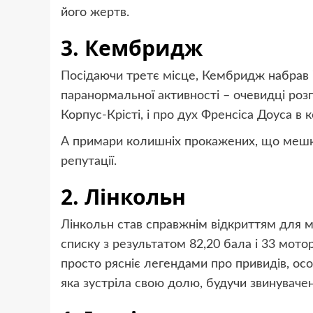
його жертв.
3. Кембридж
Посідаючи третє місце, Кембридж набрав 
паранормальної активності – очевидці роз
Корпус-Крісті, і про дух Френсіса Доуса в 
А примари колишніх прокажених, що мешка
репутації.
2. Лінкольн
Лінкольн став справжнім відкриттям для м
списку з результатом 82,20 бала і 33 мо
просто рясніє легендами про привидів, ос
яка зустріла свою долю, будучи звинувачен