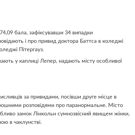
74,09 бала, зафіксувавши 34 випадки
повідають і про привид доктора Баттса в коледжі
коледжі Пітергауз.
ють у каплиці Лепер, надають місту особливої
исливців за привидами, посівши друге місце в
торошними розповідями про паранормальне. Місто
обливо замок Лінкольн сумнозвісний явищем жінки,
ою в чаклунстві.