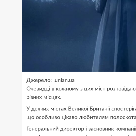
Джерело:
.unian.ua
Очевидці в кожному з цих міст розповідают
різних місцях.
У деяких містах Великої Британії спостері
що особливо цікаво любителям полоскота
Генеральний директор і засновник компанії 