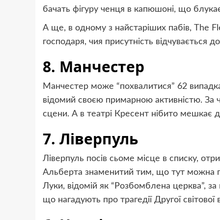
бачать фігуру ченця в капюшоні, що блука
А ще, в одному з найстаріших пабів, The F
господаря, чия присутність відчувається до
8. Манчестер
Манчестер може “похвалитися” 62 випадка
відомий своєю примарною активністю. За 
сцени. А в театрі Кресент нібито мешкає ду
7. Ліверпуль
Ліверпуль посів сьоме місце в списку, от
Альберта знаменитий тим, що тут можна п
Луки, відомій як “Розбомблена церква”, з
що нагадують про трагедії Другої світової в