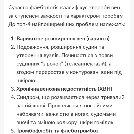
Сучасна флебологія класифікує хвороби вен
за ступенем важкості та характером перебігу.
До топ-4 найпоширеніших проблем належать:
Варикозне розширення вен (варикоз)
Подовження, розширення судин та
утворення вузлів. Починається з появи
судинних “зірочок” (телеангіектазій), а
згодом переростає у контуровані вени під
шкірою.
Хронічна венозна недостатність (ХВН)
Синдром, що розвивається через тривалий
застій крові. Проявляється постійними
набряками, важкістю в ногах, судомами
вночі та зміною кольору шкіри гомілок.
Тромбофлебіт та флеботромбоз