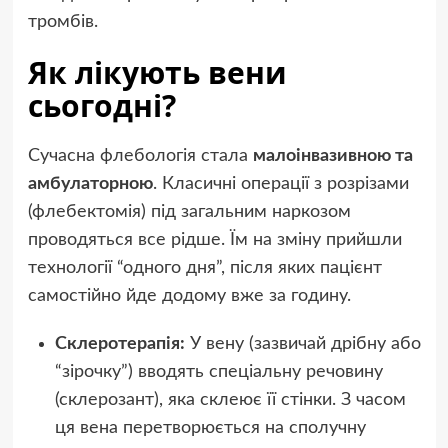
тромбів.
Як лікують вени
сьогодні?
Сучасна флебологія стала
малоінвазивною та
амбулаторною
. Класичні операції з розрізами
(флебектомія) під загальним наркозом
проводяться все рідше. Їм на зміну прийшли
технології “одного дня”, після яких пацієнт
самостійно йде додому вже за годину.
Склеротерапія:
У вену (зазвичай дрібну або
“зірочку”) вводять спеціальну речовину
(склерозант), яка склеює її стінки. З часом
ця вена перетворюється на сполучну