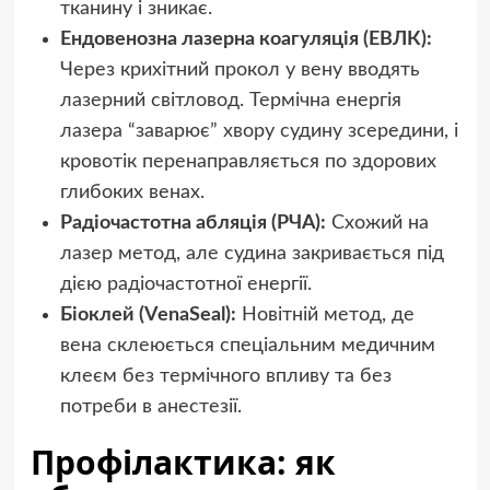
тканину і зникає.
Ендовенозна лазерна коагуляція (ЕВЛК):
Через крихітний прокол у вену вводять
лазерний світловод. Термічна енергія
лазера “заварює” хвору судину зсередини, і
кровотік перенаправляється по здорових
глибоких венах.
Радіочастотна абляція (РЧА):
Схожий на
лазер метод, але судина закривається під
дією радіочастотної енергії.
Біоклей (VenaSeal):
Новітній метод, де
вена склеюється спеціальним медичним
клеєм без термічного впливу та без
потреби в анестезії.
Профілактика: як