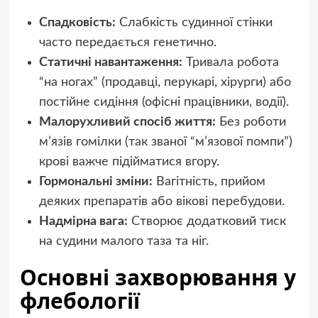
Спадковість:
Слабкість судинної стінки
часто передається генетично.
Статичні навантаження:
Тривала робота
“на ногах” (продавці, перукарі, хірурги) або
постійне сидіння (офісні працівники, водії).
Малорухливий спосіб життя:
Без роботи
м’язів гомілки (так званої “м’язової помпи”)
крові важче підійматися вгору.
Гормональні зміни:
Вагітність, прийом
деяких препаратів або вікові перебудови.
Надмірна вага:
Створює додатковий тиск
на судини малого таза та ніг.
Основні захворювання у
флебології