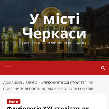
Перейти
до
У місті
вмісту
Черкаси
САЙТ ЧЕРКАС: НОВИНИ, ПОДІЇ, БЛОГИ
Основне
меню
ДОМАШНЯ
БЛОГИ
ФЛЕБОЛОГІЯ XXI СТОЛІТТЯ: ЯК
ПОВЕРНУТИ ЛЕГКІСТЬ НОГАМ БЕЗ БОЛЮ ТА РОЗРІЗІВ
Блоги
Флебологія XXI століття: як