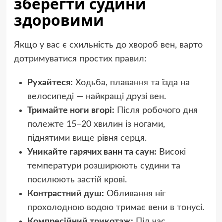
зберегти судини
здоровими
Якщо у вас є схильність до хвороб вен, варто
дотримуватися простих правил:
Рухайтеся:
Ходьба, плавання та їзда на
велосипеді — найкращі друзі вен.
Тримайте ноги вгорі:
Після робочого дня
полежте 15–20 хвилин із ногами,
піднятими вище рівня серця.
Уникайте гарячих ванн та саун:
Високі
температури розширюють судини та
посилюють застій крові.
Контрастний душ:
Обливання ніг
прохолодною водою тримає вени в тонусі.
Компресійний трикотаж:
Під час