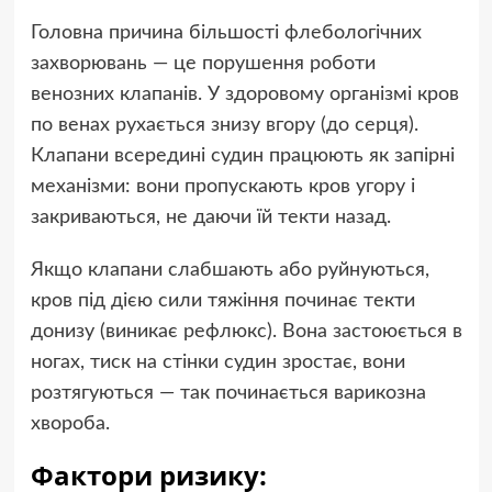
Головна причина більшості флебологічних
захворювань — це порушення роботи
венозних клапанів. У здоровому організмі кров
по венах рухається знизу вгору (до серця).
Клапани всередині судин працюють як запірні
механізми: вони пропускають кров угору і
закриваються, не даючи їй текти назад.
Якщо клапани слабшають або руйнуються,
кров під дією сили тяжіння починає текти
донизу (виникає рефлюкс). Вона застоюється в
ногах, тиск на стінки судин зростає, вони
розтягуються — так починається варикозна
хвороба.
Фактори ризику: