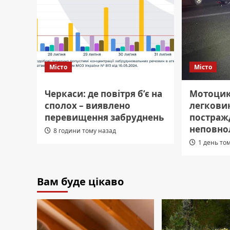
Місто
Місто
Черкаси: де повітря б’є на
Мотоцикл
сполох – виявлено
легковик
перевищення забруднень
постраж
неповнол
8 години тому назад
1 день то
Вам буде цікаво