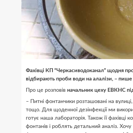
Фахівці КП “Черкасиводоканал” щодня пров
відбирають проби води на алалізи, – пише 
Про це розповів
начальник цеху ЕВКНС пі
– Питні фонтанчики розташовані на вулиці,
тощо. Для щоденної дезінфекції ми викори
готує наша лабораторія. Також її фахівці 
фонтанів і роблять детальний аналіз. Хочу