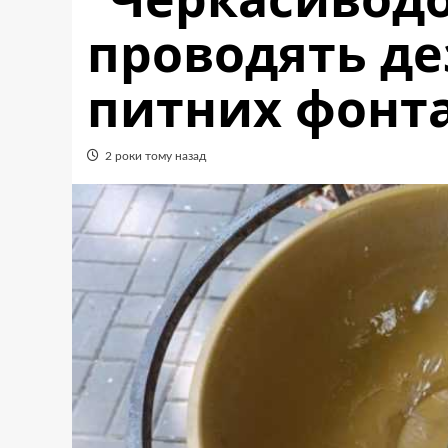
проводять де
питних фонтан
2 роки тому назад