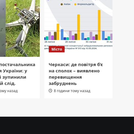
Місто
 постачальника
Черкаси: де повітря б’є
я України: у
на сполох – виявлено
і зупинили
перевищення
й слід.
забруднень
тому назад
8 години тому назад