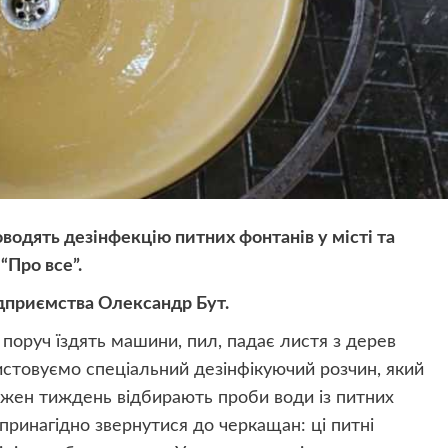
одять дезінфекцію питних фонтанів у місті та
“Про все”.
дприємства Олександр Бут.
 поруч їздять машини, пил, падає листя з дерев
стовуємо спеціальний дезінфікуючий розчин, який
кожен тиждень відбирають проби води із питних
 принагідно звернутися до черкащан: ці питні