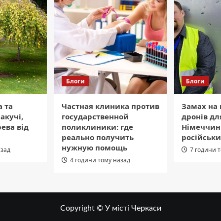
Блоги
Блоги
а та
Частная клиника против
Замах на
акучі,
государственной
дронів дл
ева від
поликлиники: где
Німеччин
реально получить
російськи
нужную помощь
азад
7 години 
4 години тому назад
Copyright © У місті Черкаси