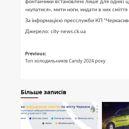
фонтанчики встановлені лише для однієї ці
«купатися», мити ноги, кидати в них сміття
За інформацією пресслужби КП “Черкасив
Джерело:
city-news.ck.ua
Post
Previous:
Топ холодильників Candy 2024 року
navigation
Більше записів