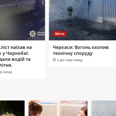
Місто
іст наїхав на
Черкаси: Вогонь охопив
 у Чорнобаї:
технічну споруду
дали водій та
2 дні тому назад
ітня.
му назад