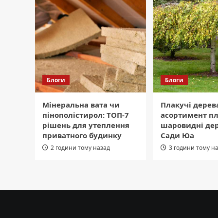
Блоги
Блоги
Мінеральна вата чи
Плакучі дерев
пінополістирол: ТОП-7
асортимент пл
рішень для утеплення
шаровидні дер
приватного будинку
Сади Юа
2 години тому назад
3 години тому н