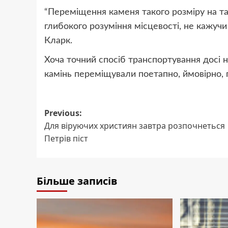
“Переміщення каменя такого розміру на та
глибокого розуміння місцевості, не кажучи
Кларк.
Хоча точний спосіб транспортування досі 
камінь переміщували поетапно, ймовірно, 
Post
Previous:
Для віруючих християн завтра розпочнеться
navigation
Петрів піст
Більше записів