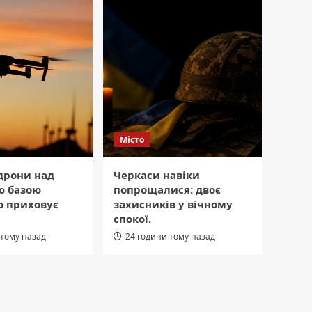
Місто
дрони над
Черкаси навіки
ю базою
попрощалися: двоє
що приховує
захисників у вічному
спокої.
 тому назад
24 години тому назад