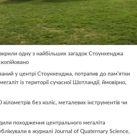
зкрили одну з найбільших загадок Стоунхенджа
скопійовано
ований у центрі Стоунхенджа, потрапив до пам’ятки
егаліт із території сучасної Шотландії, ймовірно,
 кілометрів без коліс, металевих інструментів чи
лідили походження центрального мегаліта
ублікували
в журналі Journal of Quaternary Science,