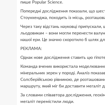
пише
Popular Science.
Попередні дослідження показали, що шест
Стоунхенджа, походить із місць, розташова
Через таку відстань науковці припускали,
льодовикам – вони могли перенести валун 
нашої ери. Це значно скоротило б шлях д
РЕКЛАМА:
Однак нове дослідження ставить цю гіпотез
Команда вчених використала моделювання 
мінеральних зерен у породі. Аналіз показ
Солсберійською рівниною, де розташовани
маршруту, який міг би доставити мегаліт до
За словами співавтора дослідження, геохім
мегаліт перемістили люди.