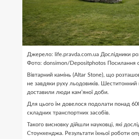
Джерело:
life.pravda.com.ua
Дослідники ро
Фото: donsimon/Depositphotos
Посилання 
Вівтарний камінь (Altar Stone), що розташ
не завдяки руху льодовиків. Шеститонний м
доставили люди кам’яної доби.
Для цього їм довелося подолати понад 600
складних транспортних засобів.
Такого висновку дійшли науковці, які дос
Стоунхенджа. Результати їхньої роботи
оп