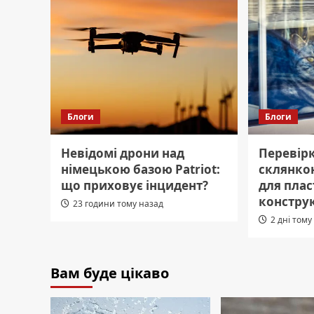
Блоги
Блоги
Невідомі дрони над
Перевірк
німецькою базою Patriot:
склянкою
що приховує інцидент?
для пла
констру
23 години тому назад
2 дні тому
Вам буде цікаво