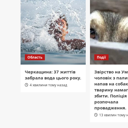
Область
Події
Черкащина: 37 життів
Звірство на У
забрала вода цього року.
чоловік з пал
напав на собак
4 хвилини тому назад
тварину намаг
збити. Поліція
розпочала
провадження.
13 хвилин тому 