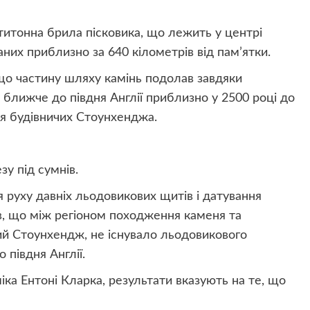
итонна брила пісковика, що лежить у центрі
них приблизно за 640 кілометрів від пам’ятки.
 що частину шляху камінь подолав завдяки
ближче до півдня Англії приблизно у 2500 році до
ля будівничих Стоунхенджа.
у під сумнів.
руху давніх льодовикових щитів і датування
ав, що між регіоном походження каменя та
й Стоунхендж, не існувало льодовикового
 півдня Англії.
іка Ентоні Кларка, результати вказують на те, що