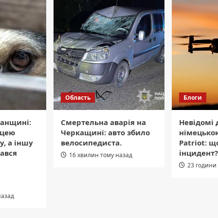
Область
Блоги
манщині:
Смертельна аварія на
Невідомі 
ицею
Черкащині: авто збило
німецько
у, а іншу
велосипедиста.
Patriot: 
ався
інцидент?
16 хвилин тому назад
23 години
назад