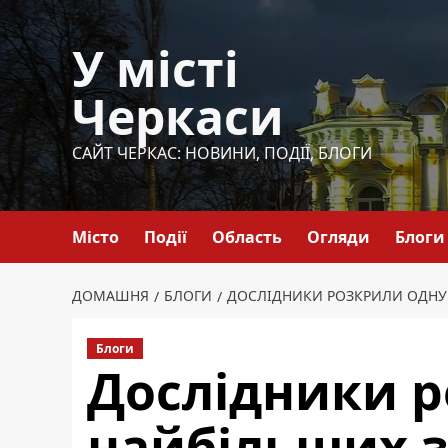
Перейти
до
У місті
вмісту
Черкаси
САЙТ ЧЕРКАС: НОВИНИ, ПОДІЇ, БЛОГИ
Місто
Події
Область
Огляди
Блоги
ДОМАШНЯ
БЛОГИ
ДОСЛІДНИКИ РОЗКРИЛИ ОДНУ
Блоги
Дослідники р
найбільших з