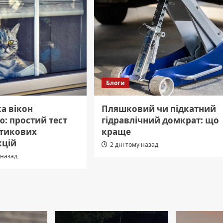
Блоги
а вікон
Пляшковий чи підкатний
: простий тест
гідравлічний домкрат: що
стикових
краще
кцій
2 дні тому назад
 назад