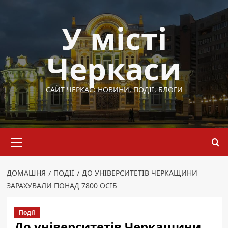
Перейти
до
У місті
вмісту
Черкаси
САЙТ ЧЕРКАС: НОВИНИ, ПОДІЇ, БЛОГИ
Основне
меню
ДОМАШНЯ
ПОДІЇ
ДО УНІВЕРСИТЕТІВ ЧЕРКАЩИНИ
ЗАРАХУВАЛИ ПОНАД 7800 ОСІБ
Події
До університетів Черкащини