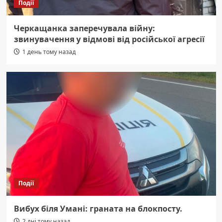
Події
Черкащанка заперечувала війну:
звинувачення у відмові від російської агресії
1 день тому назад
Події
Вибух біля Умані: граната на блокпосту.
2 дні тому назад