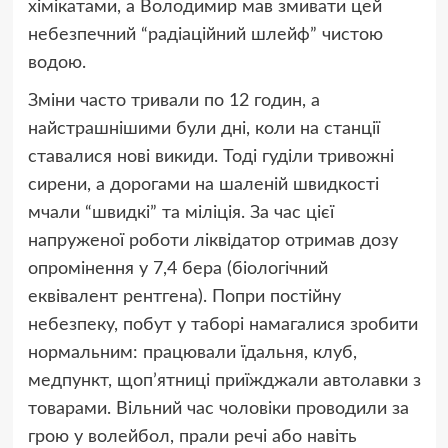
хімікатами, а Володимир мав змивати цей
небезпечний “радіаційний шлейф” чистою
водою.
Зміни часто тривали по 12 годин, а
найстрашнішими були дні, коли на станції
ставалися нові викиди. Тоді гуділи тривожні
сирени, а дорогами на шаленій швидкості
мчали “швидкі” та міліція. За час цієї
напруженої роботи ліквідатор отримав дозу
опромінення у 7,4 бера (біологічний
еквівалент рентгена). Попри постійну
небезпеку, побут у таборі намагалися зробити
нормальним: працювали їдальня, клуб,
медпункт, щоп’ятниці приїжджали автолавки з
товарами. Вільний час чоловіки проводили за
грою у волейбол, прали речі або навіть