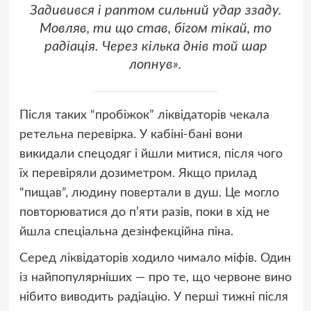
Задивився і раптом сильний удар ззаду.
Мовляв, ти що став, бігом тікай, то
радіація. Через кілька днів той шар
лопнув».
Після таких “пробіжок” ліквідаторів чекала
ретельна перевірка. У кабіні-бані вони
викидали спецодяг і йшли митися, після чого
їх перевіряли дозиметром. Якщо прилад
“пищав”, людину повертали в душ. Це могло
повторюватися до п’яти разів, поки в хід не
йшла спеціальна дезінфекційна піна.
Серед ліквідаторів ходило чимало міфів. Один
із найпопулярніших — про те, що червоне вино
нібито виводить радіацію. У перші тижні після