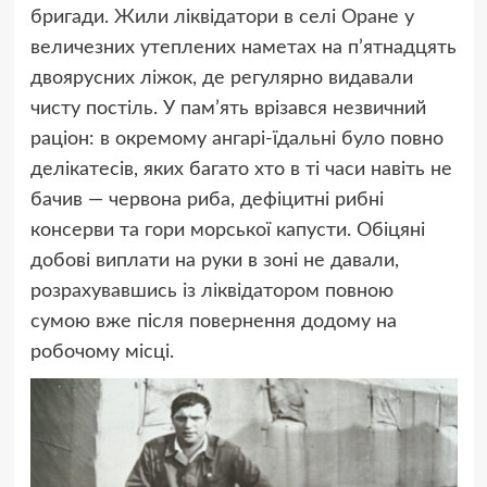
бригади. Жили ліквідатори в селі Оране у
величезних утеплених наметах на п’ятнадцять
двоярусних ліжок, де регулярно видавали
чисту постіль. У пам’ять врізався незвичний
раціон: в окремому ангарі-їдальні було повно
делікатесів, яких багато хто в ті часи навіть не
бачив — червона риба, дефіцитні рибні
консерви та гори морської капусти. Обіцяні
добові виплати на руки в зоні не давали,
розрахувавшись із ліквідатором повною
сумою вже після повернення додому на
робочому місці.