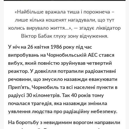
«Найбільше вражала тиша і порожнеча –
лише кілька кошенят нагадували, що тут
колись вирувало життя…», — згадує ліквідатор
Віктор Бабак глуху зону відчуження.
У ніч на 26 квітня 1986 року під час
випробувань на Чорнобильській АЕС стався
вибух, який повністю зруйнував четвертий
реактор. У довкілля потрапили радіоактивні
речовини, що змусило назавжди евакуювати
Прип’ять, Чорнобиль та всі населені пункти в
радіусі 30 кілометрів. Так 40 років тому
почалася трагедія, яка назавжди змінила
уявлення людства про радіаційну небезпеку.
На боротьбу з невидимим ворогом направили