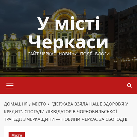
Перейти
до
У місті
вмісту
Черкаси
САЙТ ЧЕРКАС: НОВИНИ, ПОДІЇ, БЛОГИ
Основне
меню
ДОМАШНЯ
МІСТО
“ДЕРЖАВА ВЗЯЛА НАШЕ ЗДОРОВ’Я У
КРЕДИТ”: СПОГАДИ ЛІКВІДАТОРІВ ЧОРНОБИЛЬСЬКОЇ
ТРАГЕДІЇ З ЧЕРКАЩИНИ — НОВИНИ ЧЕРКАС ЗА СЬОГОДНІ
Місто