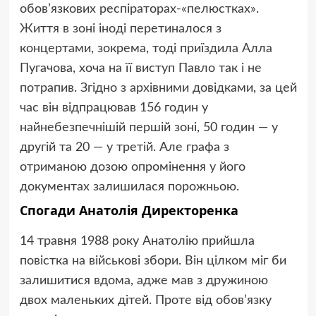
обов’язкових респіраторах-«пелюстках».
Життя в зоні іноді перетиналося з
концертами, зокрема, тоді приїздила Алла
Пугачова, хоча на її виступ Павло так і не
потрапив. Згідно з архівними довідками, за цей
час він відпрацював 156 годин у
найнебезпечнішій першій зоні, 50 годин — у
другій та 20 — у третій. Але графа з
отриманою дозою опромінення у його
документах залишилася порожньою.
Спогади Анатолія Директоренка
14 травня 1988 року Анатолію прийшла
повістка на військові збори. Він цілком міг би
залишитися вдома, адже мав з дружиною
двох маленьких дітей. Проте від обов’язку