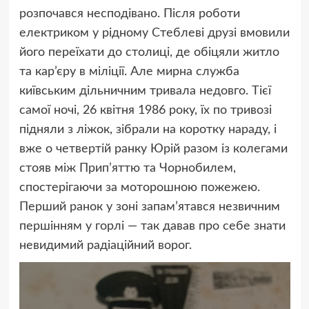
розпочався несподівано. Після роботи
електриком у рідному Стеблеві друзі вмовили
його переїхати до столиці, де обіцяли житло
та кар’єру в міліції. Але мирна служба
київським дільничним тривала недовго. Тієї
самої ночі, 26 квітня 1986 року, їх по тривозі
підняли з ліжок, зібрали на коротку нараду, і
вже о четвертій ранку Юрій разом із колегами
стояв між Прип’яттю та Чорнобилем,
спостерігаючи за моторошною пожежею.
Перший ранок у зоні запам’ятався незвичним
першінням у горлі — так давав про себе знати
невидимий радіаційний ворог.