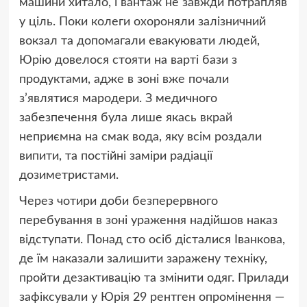
машини хитало, і вантаж не завжди потрапляв
у ціль. Поки колеги охороняли залізничний
вокзал та допомагали евакуювати людей,
Юрію довелося стояти на варті бази з
продуктами, адже в зоні вже почали
з’являтися мародери. З медичного
забезпечення була лише якась вкрай
неприємна на смак вода, яку всім роздали
випити, та постійні заміри радіації
дозиметристами.
Через чотири доби безперервного
перебування в зоні ураження надійшов наказ
відступати. Понад сто осіб дісталися Іванкова,
де їм наказали залишити заражену техніку,
пройти дезактивацію та змінити одяг. Прилади
зафіксували у Юрія 29 рентген опромінення —