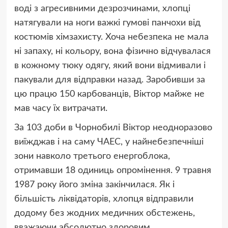
воді з агресивними дезрозчинами, хлопці
натягували на ноги важкі гумові панчохи від
костюмів хімзахисту. Хоча небезпека не мала
ні запаху, ні кольору, вона фізично відчувалася
в кожному тюку одягу, який вони відмивали і
пакували для відправки назад. Заробивши за
цю працю 150 карбованців, Віктор майже не
мав часу їх витрачати.
За 103 доби в Чорнобилі Віктор неодноразово
виїжджав і на саму ЧАЕС, у найнебезпечніші
зони навколо третього енергоблока,
отримавши 18 одиниць опромінення. 9 травня
1987 року його зміна закінчилася. Як і
більшість ліквідаторів, хлопця відправили
додому без жодних медичних обстежень,
вважаючи абсолютно здоровим.