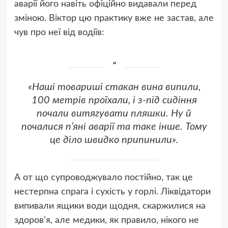
аварії його навіть офіційно видавали перед
зміною. Віктор цю практику вже не застав, але
чув про неї від водіїв:
«Наші товариші стакан вина випили,
100 метрів проїхали, і з-під сидіння
почали витягувати пляшки. Ну й
почалися п’яні аварії та таке інше. Тому
це діло швидко припинили».
А от що супроводжувало постійно, так це
нестерпна спрага і сухість у горлі. Ліквідатори
випивали ящики води щодня, скаржилися на
здоров’я, але медики, як правило, нікого не