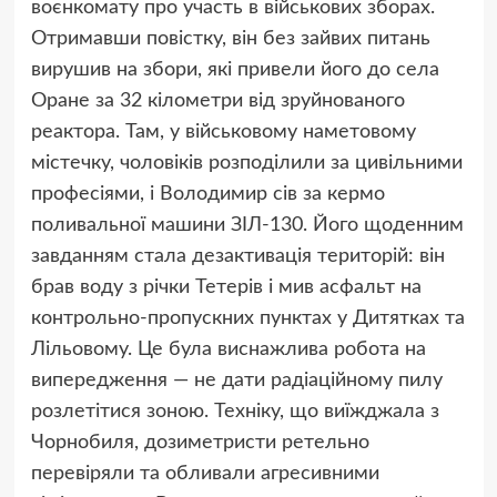
воєнкомату про участь в військових зборах.
Отримавши повістку, він без зайвих питань
вирушив на збори, які привели його до села
Оране за 32 кілометри від зруйнованого
реактора. Там, у військовому наметовому
містечку, чоловіків розподілили за цивільними
професіями, і Володимир сів за кермо
поливальної машини ЗІЛ-130. Його щоденним
завданням стала дезактивація територій: він
брав воду з річки Тетерів і мив асфальт на
контрольно-пропускних пунктах у Дитятках та
Лільовому. Це була виснажлива робота на
випередження — не дати радіаційному пилу
розлетітися зоною. Техніку, що виїжджала з
Чорнобиля, дозиметристи ретельно
перевіряли та обливали агресивними