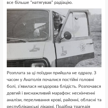
все більше “натягував” радіацію.
Розплата за ці поїздки прийшла не одразу. З
часом у Анатолія почалися постійні головні
болі, з’явилася нездорова блідість. Розпочався
довгий і виснажливий марафон: нескінченні
аналізи, переливання крові, районні, обласні та
республіканські лікарні. Подібна трагедія