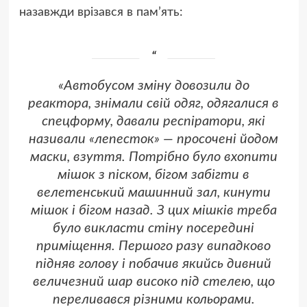
назавжди врізався в пам’ять:
«Автобусом зміну довозили до
реактора, знімали свій одяг, одягалися в
спецформу, давали респіратори, які
називали «лепесток» — просочені йодом
маски, взуття. Потрібно було вхопити
мішок з піском, бігом забігти в
велетенський машинний зал, кинути
мішок і бігом назад. З цих мішків треба
було викласти стіну посередині
приміщення. Першого разу випадково
підняв голову і побачив якийсь дивний
величезний шар високо під стелею, що
переливався різними кольорами.