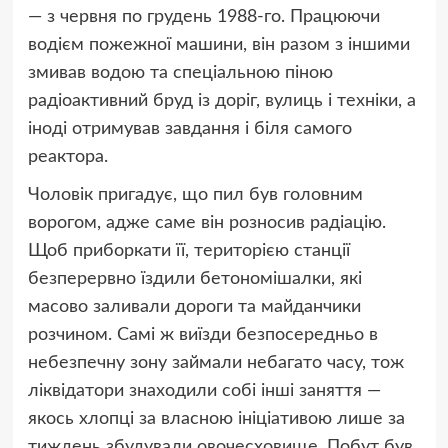
— з червня по грудень 1988-го. Працюючи
водієм пожежної машини, він разом з іншими
змивав водою та спеціальною піною
радіоактивний бруд із доріг, вулиць і техніки, а
іноді отримував завдання і біля самого
реактора.
Чоловік пригадує, що пил був головним
ворогом, адже саме він розносив радіацію.
Щоб приборкати її, територією станції
безперервно їздили бетономішалки, які
масово заливали дороги та майданчики
розчином. Самі ж виїзди безпосередньо в
небезпечну зону займали небагато часу, тож
ліквідатори знаходили собі інші заняття —
якось хлопці за власною ініціативою лише за
тиждень збудували овочесховище. Побут був