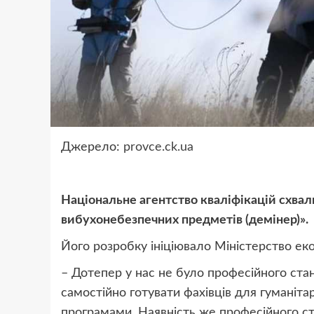
Джерело:
provce.ck.ua
Національне агентство кваліфікацій схва
вибухонебезпечних предметів (демінер)».
Його розробку ініціювало Міністерство еко
– Дотепер у нас не було професійного ст
самостійно готувати фахівців для гуманіт
програмами. Наявність же професійного с