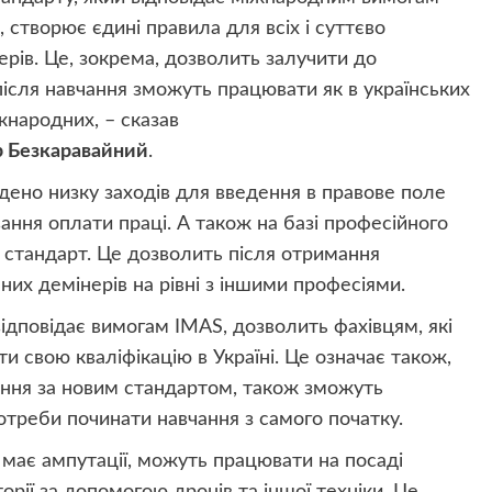
), створює єдині правила для всіх і суттєво
рів. Це, зокрема, дозволить залучити до
 після навчання зможуть працювати як в українських
іжнародних, – сказав
р Безкаравайний
.
ено низку заходів для введення в правове поле
вання оплати праці. А також на базі професійного
й стандарт. Це дозволить після отримання
их демінерів на рівні з іншими професіями.
дповідає вимогам IMAS, дозволить фахівцям, які
 свою кваліфікацію в Україні. Це означає також,
чання за новим стандартом, також зможуть
треби починати навчання з самого початку.
 має ампутації, можуть працювати на посаді