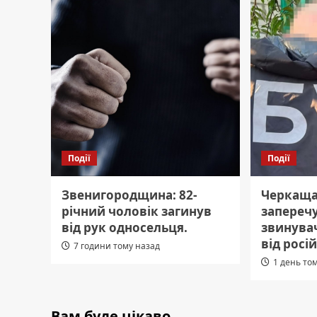
Події
Події
Звенигородщина: 82-
Черкащ
річний чоловік загинув
заперечу
від рук односельця.
звинувач
від росій
7 години тому назад
1 день то
Вам буде цікаво