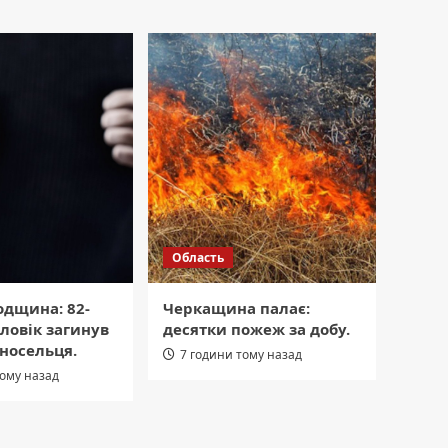
Область
одщина: 82-
Черкащина палає:
ловік загинув
десятки пожеж за добу.
дносельця.
7 години тому назад
тому назад