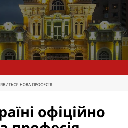
З’ЯВИТЬСЯ НОВА ПРОФЕСІЯ
раїні офіційно
ва професія