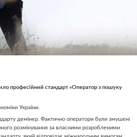
лило професійний стандарт «Оператор з пошуку
номіки України.
андарту демінер. Фактично оператори були змушені
арного розмінування за власними розробленими
тандарту, який відповідає міжнародним вимогам