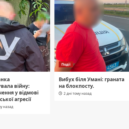
Події
анка
Вибух біля Умані: граната
вала війну:
на блокпосту.
ення у відмові
2 дні тому назад
ської агресії
му назад