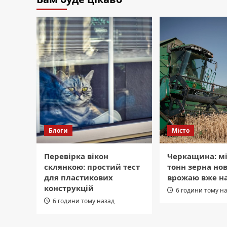
Блоги
Місто
Перевірка вікон
Черкащина: м
склянкою: простий тест
тонн зерна но
для пластикових
врожаю вже на
конструкцій
6 години тому н
6 години тому назад