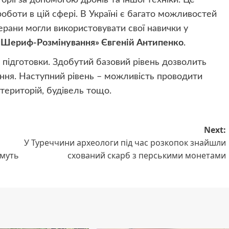
рії за допомогою дронів та іншої техніки. Це
оботи в цій сфері. В Україні є багато можливостей
рани могли використовувати свої навички у
«Шериф-Розмінування» Євгеній Антипенко
.
 підготовки. Здобутий базовий рівень дозволить
ння. Наступний рівень – можливість проводити
територій, будівель тощо.
Next:
У Туреччини археологи під час розкопок знайшли
имуть
схований скарб з перськими монетами