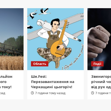
Область
Події
ільйон
Ше.Fest:
Звенигор
вого
Перезавантаження на
річний чо
 току!
Черкащині цьогоріч!
від рук о
азад
7 години тому назад
7 години 