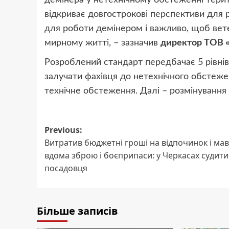
демінера у нетехнічному обстеженні терито
відкриває довгострокові перспективи для р
для роботи демінером і важливо, щоб вете
мирному житті, – зазначив
директор ТОВ 
Розроблений стандарт передбачає 5 рівнів
залучати фахівця до нетехнічного обстеже
технічне обстеження. Далі – розмінування 
Post
Previous:
Витратив бюджетні гроші на відпочинок і мав
navigation
вдома зброю і боєприпаси: у Черкасах судит
посадовця
Більше записів