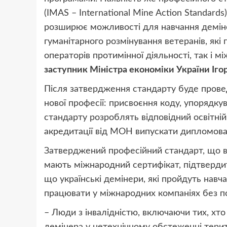
(IMAS – International Mine Action Standards
розширює можливості для навчання деміне
гуманітарного розмінування ветеранів, які
операторів протимінної діяльності, так і м
заступник Міністра економіки України Іго
Після затвердження стандарту буде провед
нової професії: присвоєння коду, упорядку
стандарту розроблять відповідний освітні
акредитації від МОН випускати дипломован
Затверджений професійний стандарт, що ві
мають міжнародний сертифікат, підтвердити
що українські демінери, які пройдуть нав
працювати у міжнародних компаніях без по
– Люди з інвалідністю, включаючи тих, хто