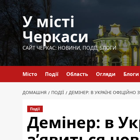
Перейти
до
У місті
вмісту
Черкаси
САЙТ ЧЕРКАС: НОВИНИ, ПОДІЇ, БЛОГИ
Місто
Події
Область
Огляди
Блоги
ДОМАШНЯ
ПОДІЇ
ДЕМІНЕР: В УКРАЇНІ ОФІЦІЙНО 
Події
Демінер: в Ук
з’явиться но