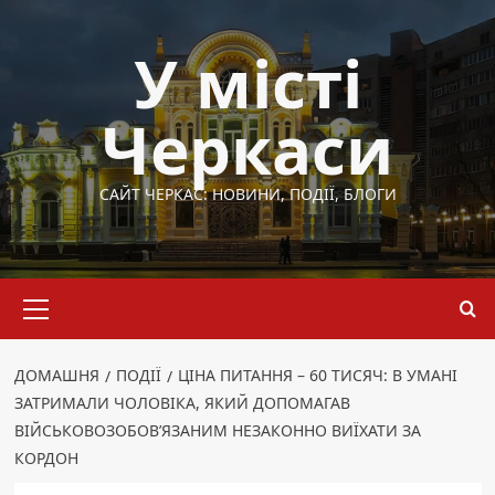
Перейти
до
У місті
вмісту
Черкаси
САЙТ ЧЕРКАС: НОВИНИ, ПОДІЇ, БЛОГИ
Основне
меню
ДОМАШНЯ
ПОДІЇ
ЦІНА ПИТАННЯ – 60 ТИСЯЧ: В УМАНІ
ЗАТРИМАЛИ ЧОЛОВІКА, ЯКИЙ ДОПОМАГАВ
ВІЙСЬКОВОЗОБОВ’ЯЗАНИМ НЕЗАКОННО ВИЇХАТИ ЗА
КОРДОН