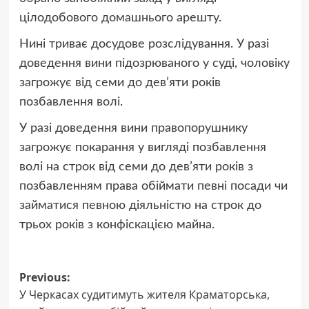
цілодобового домашнього арешту.
Нині триває досудове розслідування. У разі
доведення вини підозрюваного у суді, чоловіку
загрожує від семи до дев’яти років
позбавлення волі.
У разі доведення вини правопорушнику
загрожує покарання у вигляді позбавлення
волі на строк від семи до дев’яти років з
позбавленням права обіймати певні посади чи
займатися певною діяльністю на строк до
трьох років з конфіскацією майна.
Post
Previous:
У Черкасах судитимуть жителя Краматорська,
navigation