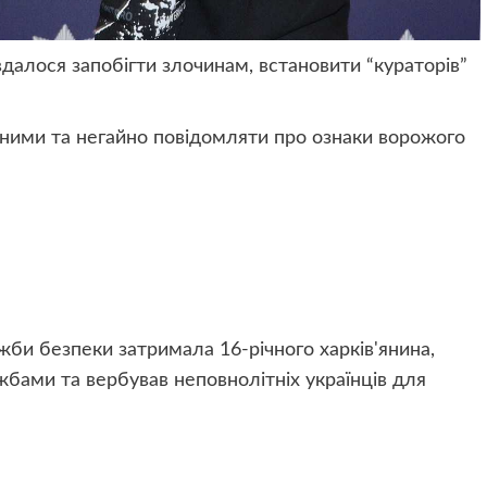
далося запобігти злочинам, встановити “кураторів”
ьними та негайно повідомляти про ознаки ворожого
би безпеки затримала 16-річного харків'янина,
жбами та вербував неповнолітніх українців для