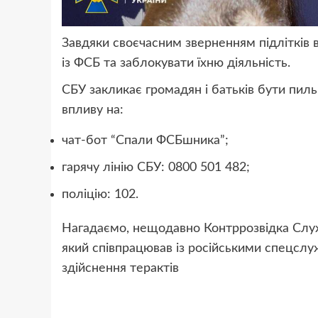
Завдяки своєчасним зверненням підлітків в
із ФСБ та заблокувати їхню діяльність.
СБУ закликає громадян і батьків бути пил
впливу на:
чат-бот “Спали ФСБшника”;
гарячу лінію СБУ: 0800 501 482;
поліцію: 102.
Нагадаємо, нещодавно Контррозвідка Служ
який співпрацював із російськими спецслу
здійснення терактів