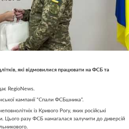
длітків, які відмовилися працювати на ФСБ та
ає RegioNews.
нської кампанії “Спали ФСБшника”.
еповнолітніх із Кривого Рогу, яких російські
. Цього разу ФСБ намагалася залучити до диверсій
льникового.