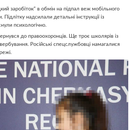
ий заробіток” в обмін на підпал веж мобільного
. Підлітку надсилали детальні інструкції із
нули психологічно.
вернувся до правоохоронців. Ще троє школярів із
ербування. Російські спецслужбовці намагалися
режі.