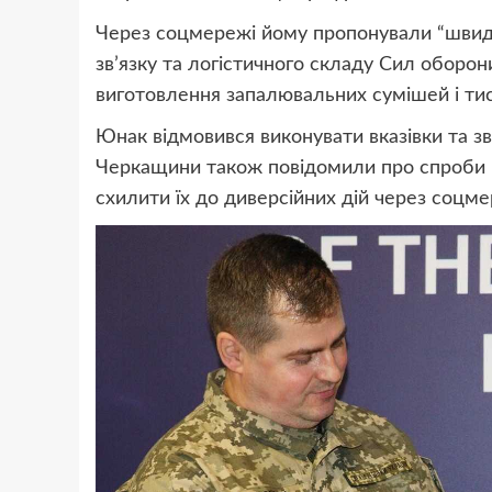
Через соцмережі йому пропонували “швидк
зв’язку та логістичного складу Сил оборони
виготовлення запалювальних сумішей і тис
Юнак відмовився виконувати вказівки та з
Черкащини також повідомили про спроби в
схилити їх до диверсійних дій через соцме