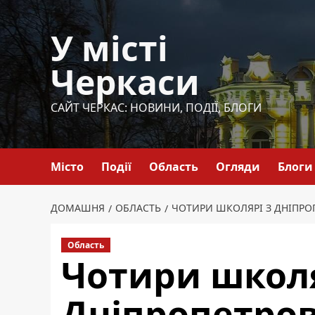
Перейти
до
У місті
вмісту
Черкаси
САЙТ ЧЕРКАС: НОВИНИ, ПОДІЇ, БЛОГИ
Місто
Події
Область
Огляди
Блоги
ДОМАШНЯ
ОБЛАСТЬ
ЧОТИРИ ШКОЛЯРІ З ДНІПРО
Область
Чотири школя
Дніпропетро