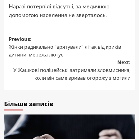
Наразі потерпілі відсутні, за медичною
допомогою населення не зверталось.
Post
Previous:
Жінки радикально “врятували” літак від криків
navigation
дитини: мережа лютує
Next:
У Жашкові поліцейські затримали зловмисника,
коли він саме зривав огорожу з могили
Більше записів