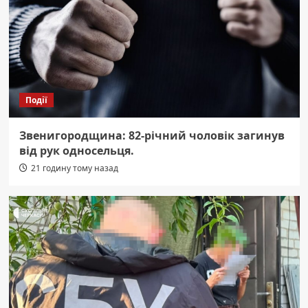
Події
Звенигородщина: 82-річний чоловік загинув
від рук односельця.
21 годину тому назад