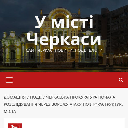
Перейти
до
У місті
вмісту
Черкаси
САЙТ ЧЕРКАС: НОВИНИ, ПОДІЇ, БЛОГИ
Основне
меню
ДОМАШНЯ
ПОДІЇ
ЧЕРКАСЬКА ПРОКУРАТУРА ПОЧАЛА
РОЗСЛІДУВАННЯ ЧЕРЕЗ ВОРОЖУ АТАКУ ПО ІНФРАСТРУКТУРІ
МІСТА
Події