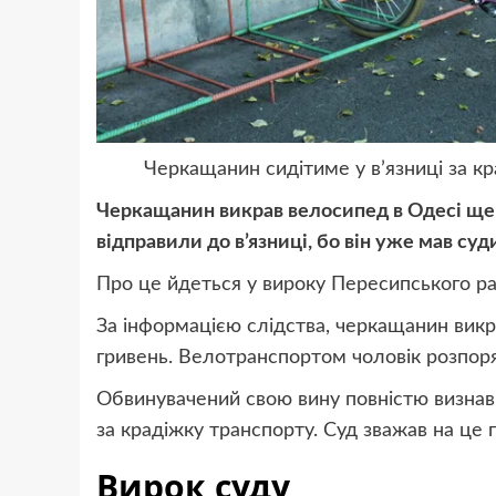
Черкащанин сидітиме у в’язниці за кр
Черкащанин викрав велосипед в Одесі ще 
відправили до в’язниці, бо він уже мав суд
Про це йдеться у вироку Пересипського р
За інформацією слідства, черкащанин викра
гривень. Велотранспортом чоловік розпоря
Обвинувачений свою вину повністю визнав.
за крадіжку транспорту. Суд зважав на це 
Вирок суду