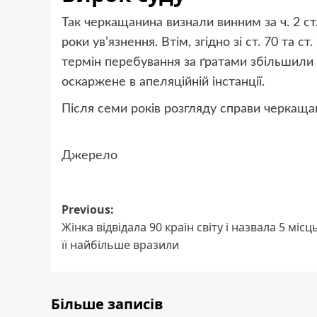
Так черкащанина визнали винним за ч. 2 ст
роки ув’язнення. Втім, згідно зі ст. 70 та 
термін перебування за ґратами збільшили д
оскаржене в апеляційній інстанції.
Після семи років розгляду справи черкащан
Джерело
Post
Previous:
Жінка відвідала 90 країн світу і назвала 5 місць
navigation
її найбільше вразили
Більше записів