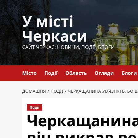
Перейти
до
У місті
вмісту
Черкаси
САЙТ ЧЕРКАС: НОВИНИ, ПОДІЇ, БЛОГИ
Місто
Події
Область
Огляди
Блоги
ДОМАШНЯ
ПОДІЇ
ЧЕРКАЩАНИНА УВ’ЯЗНЯТЬ, БО ВІ
Події
Черкащанина 
він викрав ве