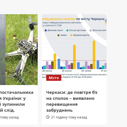
Місто
 постачальника
Черкаси: де повітря б’є
я України: у
на сполох – виявлено
і зупинили
перевищення
й слід.
забруднень
 тому назад
21 годину тому назад