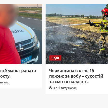
Події
ля Умані: граната
Черкащина в огні: 15
осту.
пожеж за добу – сухостій
та сміття палають.
 назад
3 дні тому назад