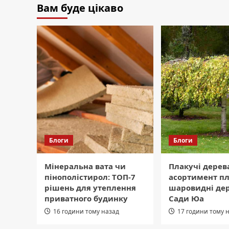
Вам буде цікаво
Блоги
Блоги
Мінеральна вата чи
Плакучі дерев
пінополістирол: ТОП-7
асортимент пл
рішень для утеплення
шаровидні дер
приватного будинку
Сади Юа
16 години тому назад
17 години тому 