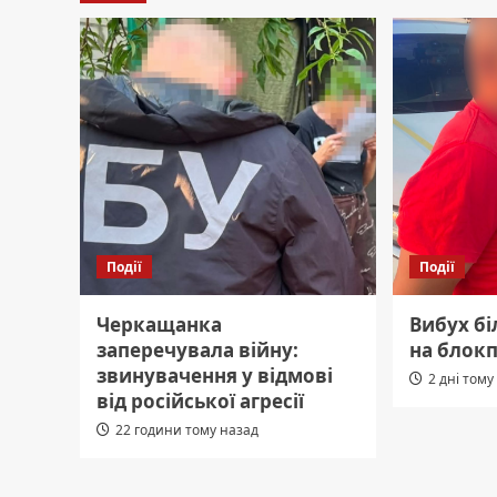
Події
Події
Черкащанка
Вибух бі
заперечувала війну:
на блокп
звинувачення у відмові
2 дні тому
від російської агресії
22 години тому назад