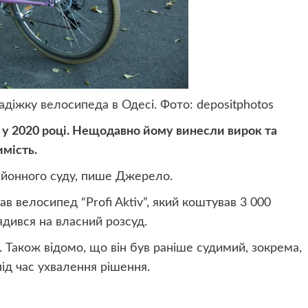
адіжку велосипеда в Одесі. Фото: depositphotos
у 2020 році. Нещодавно йому винесли вирок та
имість.
айонного суду, пише Джерело.
в велосипед “Profi Aktiv”, який коштував 3 000
дився на власний розсуд.
 Також відомо, що він був раніше судимий, зокрема,
під час ухвалення рішення.