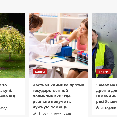
Блоги
Блоги
а та
Частная клиника против
Замах на
акучі,
государственной
дронів дл
ева від
поликлиники: где
Німеччин
реально получить
російськи
нужную помощь
назад
20 години
18 години тому назад